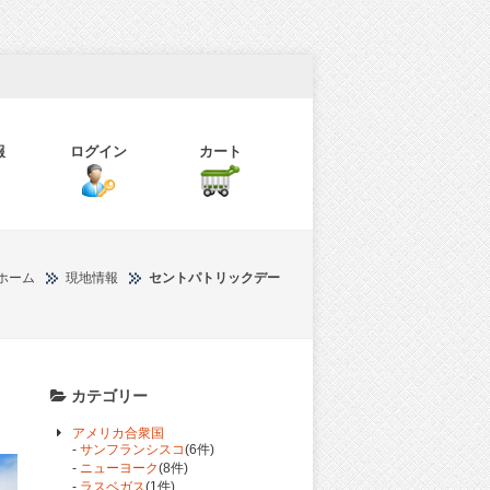
報
ログイン
カート
ホーム
現地情報
セントパトリックデー
カテゴリー
アメリカ合衆国
-
サンフランシスコ
(6件)
-
ニューヨーク
(8件)
-
ラスベガス
(1件)