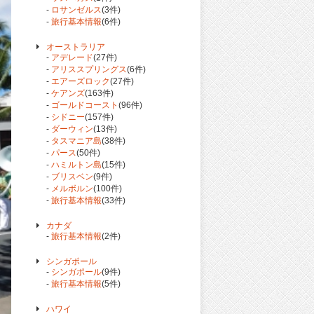
-
ロサンゼルス
(3件)
-
旅行基本情報
(6件)
オーストラリア
-
アデレード
(27件)
-
アリススプリングス
(6件)
-
エアーズロック
(27件)
-
ケアンズ
(163件)
-
ゴールドコースト
(96件)
-
シドニー
(157件)
-
ダーウィン
(13件)
-
タスマニア島
(38件)
-
パース
(50件)
-
ハミルトン島
(15件)
-
ブリスベン
(9件)
-
メルボルン
(100件)
-
旅行基本情報
(33件)
カナダ
-
旅行基本情報
(2件)
シンガポール
-
シンガポール
(9件)
-
旅行基本情報
(5件)
ハワイ