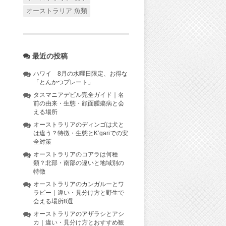
オーストラリア 魚類
最近の投稿
ハワイ 8月の水曜日限定、お得な
「とんかつプレート」
タスマニアデビル完全ガイド｜名
前の由来・生態・顔面腫瘍病と会
える場所
オーストラリアのディンゴは犬と
は違う？特徴・生態とK’gariでの安
全対策
オーストラリアのコアラは何種
類？北部・南部の違いと地域別の
特徴
オーストラリアのカンガルーとワ
ラビー｜違い・見分け方と野生で
会える場所8選
オーストラリアのアザラシとアシ
カ｜違い・見分け方とおすすめ観