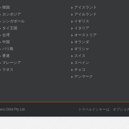
韓国
アイスランド
カンボジア
アイルランド
シンガポール
イギリス
タイ王国
イタリア
台湾
オーストリア
中国
オランダ
バリ島
ギリシャ
香港
スイス
マレーシア
スペイン
ラオス
チェコ
デンマーク
ns Orbit Pty Ltd.
トラベルドンキーは、オプショ