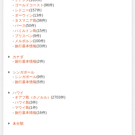
-
ゴールドコースト
(96件)
-
シドニー
(157件)
-
ダーウィン
(13件)
-
タスマニア島
(38件)
-
パース
(50件)
-
ハミルトン島
(15件)
-
ブリスベン
(9件)
-
メルボルン
(100件)
-
旅行基本情報
(33件)
カナダ
-
旅行基本情報
(2件)
シンガポール
-
シンガポール
(9件)
-
旅行基本情報
(5件)
ハワイ
-
オアフ島（ホノルル）
(2703件)
-
ハワイ島
(3件)
-
マウイ島
(1件)
-
旅行基本情報
(16件)
未分類