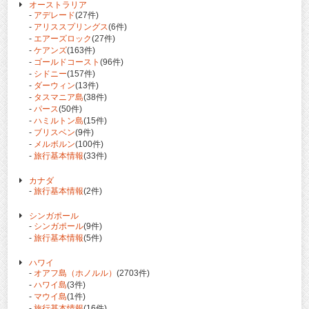
オーストラリア
-
アデレード
(27件)
-
アリススプリングス
(6件)
-
エアーズロック
(27件)
-
ケアンズ
(163件)
-
ゴールドコースト
(96件)
-
シドニー
(157件)
-
ダーウィン
(13件)
-
タスマニア島
(38件)
-
パース
(50件)
-
ハミルトン島
(15件)
-
ブリスベン
(9件)
-
メルボルン
(100件)
-
旅行基本情報
(33件)
カナダ
-
旅行基本情報
(2件)
シンガポール
-
シンガポール
(9件)
-
旅行基本情報
(5件)
ハワイ
-
オアフ島（ホノルル）
(2703件)
-
ハワイ島
(3件)
-
マウイ島
(1件)
-
旅行基本情報
(16件)