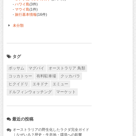
-
ハワイ島
(3件)
-
マウイ島
(1件)
-
旅行基本情報
(16件)
未分類
タグ
ポッサム
マグパイ
オーストラリア 鳥類
コッカトゥー
有料駐車場
クッカバラ
ヒクイドリ
エキドナ
エミュー
ドルフィンウォッチング
マーケット
最近の投稿
オーストラリアの野生化したラクダ完全ガイド
｜なぜいる？歴史・生息地・環境への影響