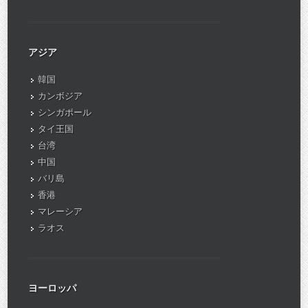
アジア
韓国
カンボジア
シンガポール
タイ王国
台湾
中国
バリ島
香港
マレーシア
ラオス
ヨーロッパ