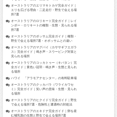
オーストラリアのエリマキトカゲ完全ガイド｜
エリを広げる理由・二足走行・野生で会える場
所7選
オーストラリアのロリキート完全ガイド｜レイ
ンボー・ロリキートの種類・生態・見られる場
所7選
オーストラリアのポッサム完全ガイド｜種類・
野生で会える場所7選・オポッサムとの違い
オーストラリアのマグパイ（カササギフエガラ
ス）完全ガイド｜鳴き声・スウーピング対策と
見られる場所
オーストラリアのコッカトゥー（キバタン）完
全ガイド｜黄色い冠羽・鳴き声・生態と見られ
る場所
ハワイ 「アラモアナセンター」の有料駐車場
オーストラリアのクッカバラ（ワライカワセ
ミ）完全ガイド｜笑い声の意味・生態・見られ
る場所
オーストラリアのヒクイドリ完全ガイド｜野生
で会える場所7選・危険性と遭遇時の対処法
オーストラリアのエキドナ完全ガイド｜卵を産
む哺乳類の生態と野生で会える場所7選