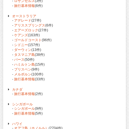
-
ロサンゼルス
(3件)
-
旅行基本情報
(6件)
オーストラリア
-
アデレード
(27件)
-
アリススプリングス
(6件)
-
エアーズロック
(27件)
-
ケアンズ
(163件)
-
ゴールドコースト
(96件)
-
シドニー
(157件)
-
ダーウィン
(13件)
-
タスマニア島
(38件)
-
パース
(50件)
-
ハミルトン島
(15件)
-
ブリスベン
(9件)
-
メルボルン
(100件)
-
旅行基本情報
(33件)
カナダ
-
旅行基本情報
(2件)
シンガポール
-
シンガポール
(9件)
-
旅行基本情報
(5件)
ハワイ
-
オアフ島（ホノルル）
(2704件)