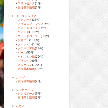
-
ロサンゼルス
(3件)
-
旅行基本情報
(6件)
オーストラリア
-
アデレード
(27件)
-
アリススプリングス
(6件)
-
エアーズロック
(27件)
-
ケアンズ
(163件)
-
ゴールドコースト
(96件)
-
シドニー
(157件)
-
ダーウィン
(13件)
-
タスマニア島
(38件)
-
パース
(50件)
-
ハミルトン島
(15件)
-
ブリスベン
(9件)
-
メルボルン
(100件)
-
旅行基本情報
(33件)
カナダ
-
旅行基本情報
(2件)
シンガポール
-
シンガポール
(9件)
-
旅行基本情報
(5件)
ハワイ