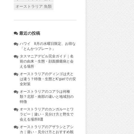
オーストラリア 魚類
最近の投稿
ハワイ 8月の水曜日限定、お得な
「とんかつプレート」
タスマニアデビル完全ガイド｜名
前の由来・生態・顔面腫瘍病と会
える場所
オーストラリアのディンゴは犬と
は違う？特徴・生態とK’gariでの安
全対策
オーストラリアのコアラは何種
類？北部・南部の違いと地域別の
特徴
オーストラリアのカンガルーとワ
ラビー｜違い・見分け方と野生で
会える場所8選
オーストラリアのアザラシとアシ
カ｜違い・見分け方とおすすめ観