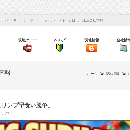
/
/
ベルドンキー」ホーム
トラベルドンキーとは
運営会社情報
現地ツアー
ヘルプ
現地情報
会社情
情報
ホーム
現地情報
ュリンプ早食い競争」
ハワイ