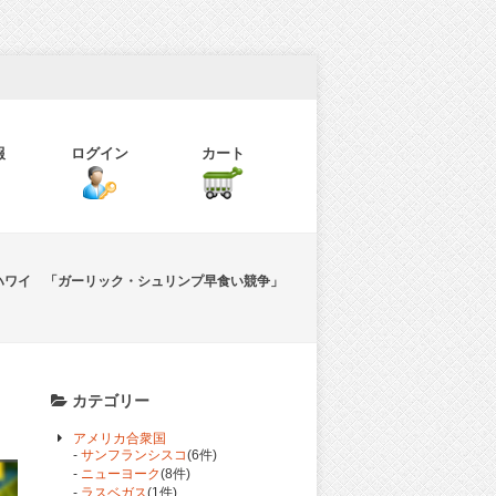
報
ログイン
カート
ハワイ 「ガーリック・シュリンプ早食い競争」
カテゴリー
アメリカ合衆国
-
サンフランシスコ
(6件)
-
ニューヨーク
(8件)
-
ラスベガス
(1件)