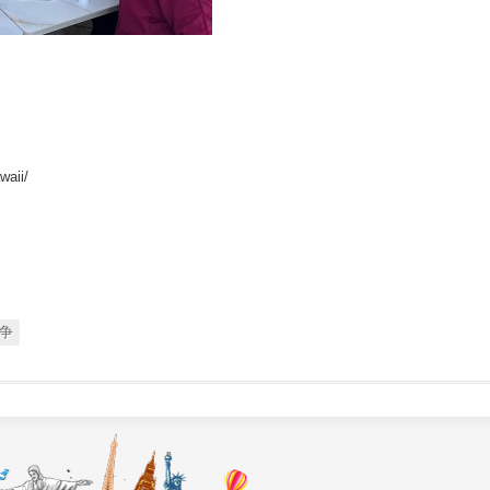
waii/
争