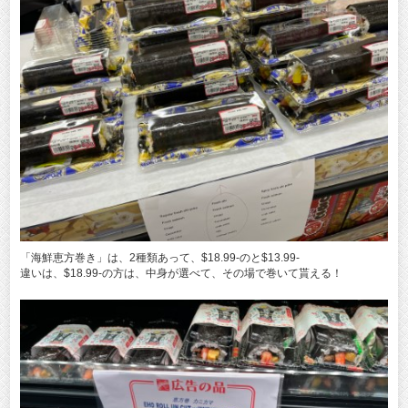
「海鮮恵方巻き」は、2種類あって、$18.99‐のと$13.99‐
違いは、$18.99‐の方は、中身が選べて、その場で巻いて貰える！