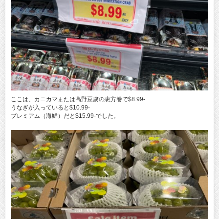
ここは、カニカマまたは高野豆腐の恵方巻で$8.99‐
うなぎが入っていると$10.99‐
プレミアム（海鮮）だと$15.99‐でした。