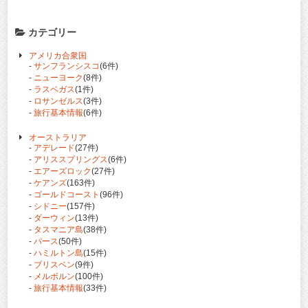
カテゴリー
アメリカ合衆国
-
サンフランシスコ
(6件)
-
ニューヨーク
(8件)
-
ラスベガス
(1件)
-
ロサンゼルス
(3件)
-
旅行基本情報
(6件)
オーストラリア
-
アデレード
(27件)
-
アリススプリングス
(6件)
-
エアーズロック
(27件)
-
ケアンズ
(163件)
-
ゴールドコースト
(96件)
-
シドニー
(157件)
-
ダーウィン
(13件)
-
タスマニア島
(38件)
-
パース
(50件)
-
ハミルトン島
(15件)
-
ブリスベン
(9件)
-
メルボルン
(100件)
-
旅行基本情報
(33件)