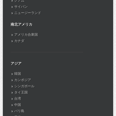
グアム
サイパン
ニュージーランド
南北アメリカ
アメリカ合衆国
カナダ
アジア
韓国
カンボジア
シンガポール
タイ王国
台湾
中国
バリ島