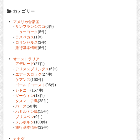
カテゴリー
アメリカ合衆国
-
サンフランシスコ
(6件)
-
ニューヨーク
(8件)
-
ラスベガス
(1件)
-
ロサンゼルス
(3件)
-
旅行基本情報
(6件)
オーストラリア
-
アデレード
(27件)
-
アリススプリングス
(6件)
-
エアーズロック
(27件)
-
ケアンズ
(163件)
-
ゴールドコースト
(96件)
-
シドニー
(157件)
-
ダーウィン
(13件)
-
タスマニア島
(38件)
-
パース
(50件)
-
ハミルトン島
(15件)
-
ブリスベン
(9件)
-
メルボルン
(100件)
-
旅行基本情報
(33件)
カナダ