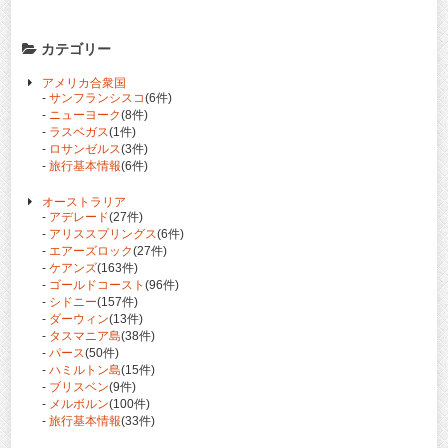
カテゴリー
アメリカ合衆国
-
サンフランシスコ
(6件)
-
ニューヨーク
(8件)
-
ラスベガス
(1件)
-
ロサンゼルス
(3件)
-
旅行基本情報
(6件)
オーストラリア
-
アデレード
(27件)
-
アリススプリングス
(6件)
-
エアーズロック
(27件)
-
ケアンズ
(163件)
-
ゴールドコースト
(96件)
-
シドニー
(157件)
-
ダーウィン
(13件)
-
タスマニア島
(38件)
-
パース
(50件)
-
ハミルトン島
(15件)
-
ブリスベン
(9件)
-
メルボルン
(100件)
-
旅行基本情報
(33件)