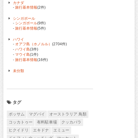
カナダ
-
旅行基本情報
(2件)
シンガポール
-
シンガポール
(9件)
-
旅行基本情報
(5件)
ハワイ
-
オアフ島（ホノルル）
(2704件)
-
ハワイ島
(3件)
-
マウイ島
(1件)
-
旅行基本情報
(16件)
未分類
タグ
ポッサム
マグパイ
オーストラリア 鳥類
コッカトゥー
有料駐車場
クッカバラ
ヒクイドリ
エキドナ
エミュー