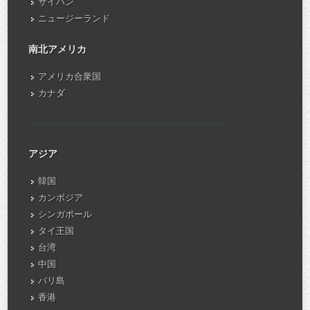
サイパン
ニュージーランド
南北アメリカ
アメリカ合衆国
カナダ
アジア
韓国
カンボジア
シンガポール
タイ王国
台湾
中国
バリ島
香港