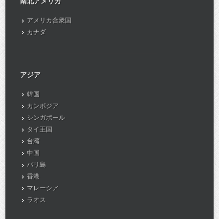
南北アメリカ
アメリカ合衆国
カナダ
アジア
韓国
カンボジア
シンガポール
タイ王国
台湾
中国
バリ島
香港
マレーシア
ラオス