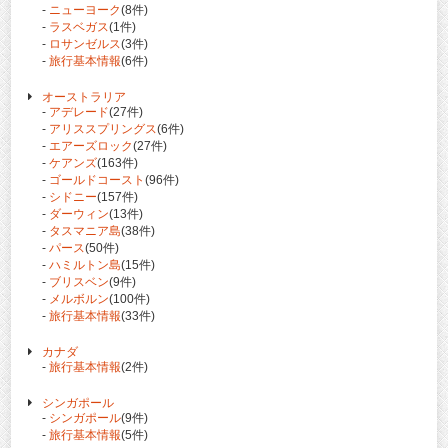
-
ニューヨーク
(8件)
-
ラスベガス
(1件)
-
ロサンゼルス
(3件)
-
旅行基本情報
(6件)
オーストラリア
-
アデレード
(27件)
-
アリススプリングス
(6件)
-
エアーズロック
(27件)
-
ケアンズ
(163件)
-
ゴールドコースト
(96件)
-
シドニー
(157件)
-
ダーウィン
(13件)
-
タスマニア島
(38件)
-
パース
(50件)
-
ハミルトン島
(15件)
-
ブリスベン
(9件)
-
メルボルン
(100件)
-
旅行基本情報
(33件)
カナダ
-
旅行基本情報
(2件)
シンガポール
-
シンガポール
(9件)
-
旅行基本情報
(5件)