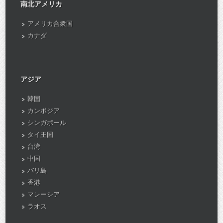
南北アメリカ
アメリカ合衆国
カナダ
アジア
韓国
カンボジア
シンガポール
タイ王国
台湾
中国
バリ島
香港
マレーシア
ラオス