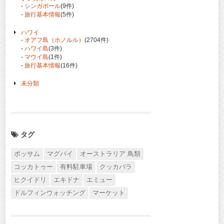
-
シンガポール
(9件)
-
旅行基本情報
(5件)
ハワイ
-
オアフ島（ホノルル）
(2704件)
-
ハワイ島
(3件)
-
マウイ島
(1件)
-
旅行基本情報
(16件)
未分類
タグ
ポッサム
マグパイ
オーストラリア 鳥類
コッカトゥー
有料駐車場
クッカバラ
ヒクイドリ
エキドナ
エミュー
ドルフィンウォッチング
マーケット