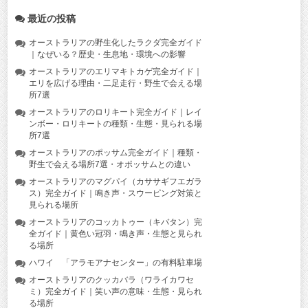
最近の投稿
オーストラリアの野生化したラクダ完全ガイド
｜なぜいる？歴史・生息地・環境への影響
オーストラリアのエリマキトカゲ完全ガイド｜
エリを広げる理由・二足走行・野生で会える場
所7選
オーストラリアのロリキート完全ガイド｜レイ
ンボー・ロリキートの種類・生態・見られる場
所7選
オーストラリアのポッサム完全ガイド｜種類・
野生で会える場所7選・オポッサムとの違い
オーストラリアのマグパイ（カササギフエガラ
ス）完全ガイド｜鳴き声・スウーピング対策と
見られる場所
オーストラリアのコッカトゥー（キバタン）完
全ガイド｜黄色い冠羽・鳴き声・生態と見られ
る場所
ハワイ 「アラモアナセンター」の有料駐車場
オーストラリアのクッカバラ（ワライカワセ
ミ）完全ガイド｜笑い声の意味・生態・見られ
る場所