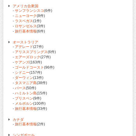
アメリカ合衆国
-
サンフランシスコ
(6件)
-
ニューヨーク
(8件)
-
ラスベガス
(1件)
-
ロサンゼルス
(3件)
-
旅行基本情報
(6件)
オーストラリア
-
アデレード
(27件)
-
アリススプリングス
(6件)
-
エアーズロック
(27件)
-
ケアンズ
(163件)
-
ゴールドコースト
(96件)
-
シドニー
(157件)
-
ダーウィン
(13件)
-
タスマニア島
(38件)
-
パース
(50件)
-
ハミルトン島
(15件)
-
ブリスベン
(9件)
-
メルボルン
(100件)
-
旅行基本情報
(33件)
カナダ
-
旅行基本情報
(2件)
シンガポール