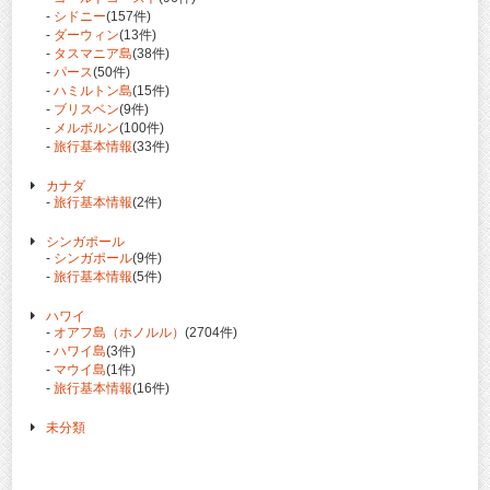
-
シドニー
(157件)
-
ダーウィン
(13件)
-
タスマニア島
(38件)
-
パース
(50件)
-
ハミルトン島
(15件)
-
ブリスベン
(9件)
-
メルボルン
(100件)
-
旅行基本情報
(33件)
カナダ
-
旅行基本情報
(2件)
シンガポール
-
シンガポール
(9件)
-
旅行基本情報
(5件)
ハワイ
-
オアフ島（ホノルル）
(2704件)
-
ハワイ島
(3件)
-
マウイ島
(1件)
-
旅行基本情報
(16件)
未分類