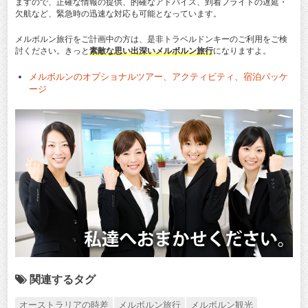
ますので、正確な情報の提供、的確なアドバイス、到着フライトの遅延・
欠航など、緊急時の迅速な対応も可能となっています。
メルボルン旅行をご計画中の方は、是非トラベルドンキーのご利用をご検
討ください。きっと
素敵な思い出深いメルボルン旅行
になりますよ。
メルボルンのオプショナルツアー、アクティビティ、宿泊パッケ
ージ
関連するタグ
オーストラリアの時差
メルボルン旅行
メルボルン観光