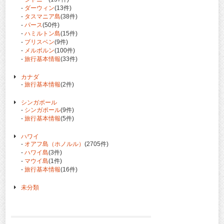
-
ダーウィン
(13件)
-
タスマニア島
(38件)
-
パース
(50件)
-
ハミルトン島
(15件)
-
ブリスベン
(9件)
-
メルボルン
(100件)
-
旅行基本情報
(33件)
カナダ
-
旅行基本情報
(2件)
シンガポール
-
シンガポール
(9件)
-
旅行基本情報
(5件)
ハワイ
-
オアフ島（ホノルル）
(2705件)
-
ハワイ島
(3件)
-
マウイ島
(1件)
-
旅行基本情報
(16件)
未分類