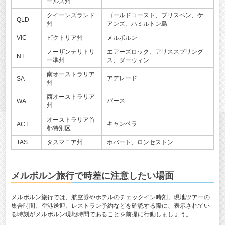
ールズ州
クイーンズランド
ゴールドコースト、ブリスベン、ケ
QLD
州
アンズ、ハミルトン島
VIC
ビクトリア州
メルボルン
ノーザンテリトリ
エアーズロック、アリススプリング
NT
ー準州
ス、ダーウィン
南オーストラリア
アデレード
SA
州
西オーストラリア
パース
WA
州
オーストラリア首
キャンベラ
ACT
都特別区
TAS
タスマニア州
ホバート、ロンセストン
メルボルン旅行で時差に注意したい場面
メルボルン旅行では、航空券やホテルのチェックイン時刻、現地ツアーの
集合時間、空港送迎、レストラン予約などを確認する際に、表示されてい
る時刻がメルボルン現地時間であることを前提に行動しましょう。