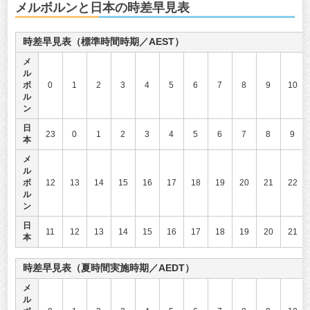
メルボルンと日本の時差早見表
時差早見表（標準時間時期／AEST）
メ
ル
ボ
0
1
2
3
4
5
6
7
8
9
10
ル
ン
日
23
0
1
2
3
4
5
6
7
8
9
本
メ
ル
ボ
12
13
14
15
16
17
18
19
20
21
22
ル
ン
日
11
12
13
14
15
16
17
18
19
20
21
本
時差早見表（夏時間実施時期／AEDT）
メ
ル