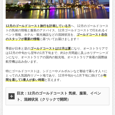
12月のゴールドコースト旅行を計画している方
へ、12月のゴールドコース
トの気候の情報と服装のアドバイス、12月ゴールドコーストで行われるイ
ベント情報、ホテル・観光施設などの混雑状況を、
ゴールドコースト在住
のスタッフが最新の情報
に基づいてお届けまします！
季節が日本と逆の
ゴールドコーストは12月は夏
になり、オーストラリアで
は12月の中旬から翌年の1月下旬まで、約1か月間超に及ぶホリデーシーズ
ンになり、オーストラリアの国内の観光地、オーストラリア発着の国際線
航空機は込み合います。
特にゴールドコーストは、シドニーやメルボルンなど都会で暮らす人々に
とっての人気国内リゾート地であり、12月中旬から1月下旬に掛けてが
年
間を通して1番人が多い時期
と言えます。
目次：
12月のゴールドコースト 気候、服装、イベン
ト、混雑状況
（クリックで開閉）