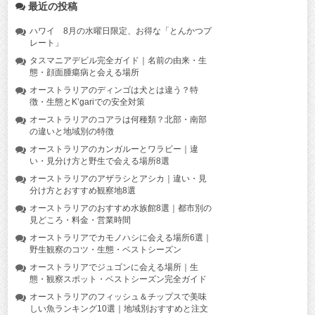
最近の投稿
ハワイ 8月の水曜日限定、お得な「とんかつプ
レート」
タスマニアデビル完全ガイド｜名前の由来・生
態・顔面腫瘍病と会える場所
オーストラリアのディンゴは犬とは違う？特
徴・生態とK’gariでの安全対策
オーストラリアのコアラは何種類？北部・南部
の違いと地域別の特徴
オーストラリアのカンガルーとワラビー｜違
い・見分け方と野生で会える場所8選
オーストラリアのアザラシとアシカ｜違い・見
分け方とおすすめ観察地8選
オーストラリアのおすすめ水族館8選｜都市別の
見どころ・料金・営業時間
オーストラリアでカモノハシに会える場所6選｜
野生観察のコツ・生態・ベストシーズン
オーストラリアでジュゴンに会える場所｜生
態・観察スポット・ベストシーズン完全ガイド
オーストラリアのフィッシュ＆チップスで美味
しい魚ランキング10選｜地域別おすすめと注文