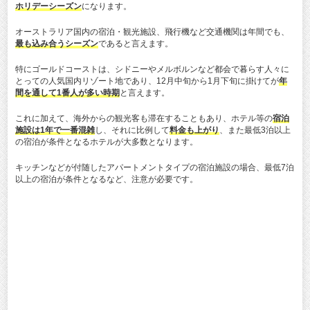
ホリデーシーズン
になります。
オーストラリア国内の宿泊・観光施設、飛行機など交通機関は年間でも、
最も込み合うシーズン
であると言えます。
特にゴールドコーストは、シドニーやメルボルンなど都会で暮らす人々に
とっての人気国内リゾート地であり、12月中旬から1月下旬に掛けてが
年
間を通して1番人が多い時期
と言えます。
これに加えて、海外からの観光客も滞在することもあり、ホテル等の
宿泊
施設は1年で一番混雑
し、それに比例して
料金も上がり
、また最低3泊以上
の宿泊が条件となるホテルが大多数となります。
キッチンなどが付随したアパートメントタイプの宿泊施設の場合、最低7泊
以上の宿泊が条件となるなど、注意が必要です。