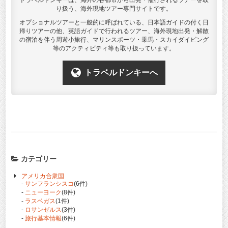
トラベルドンキーは、海外の各都市から出発・催行されるツアーを取
り扱う、海外現地ツアー専門サイトです。
オプショナルツアーと一般的に呼ばれている、日本語ガイドの付く日
帰りツアーの他、英語ガイドで行われるツアー、海外現地出発・解散
の宿泊を伴う周遊小旅行、マリンスポーツ・乗馬・スカイダイビング
等のアクティビティ等も取り扱っています。
トラベルドンキーへ
カテゴリー
アメリカ合衆国
-
サンフランシスコ
(6件)
-
ニューヨーク
(8件)
-
ラスベガス
(1件)
-
ロサンゼルス
(3件)
-
旅行基本情報
(6件)