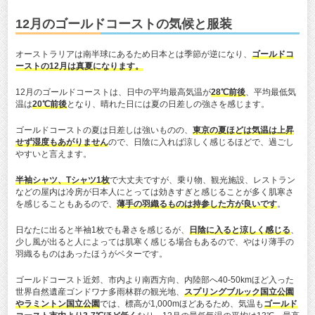
12月のゴールドコーストの気候と服装
オーストラリアは南半球にあるため日本とは季節が逆になり、
ゴールドコ
ーストの12月は真夏になります。
12月のゴールドコーストは、日中の平均最高気温が
28℃前後
、平均最低気
温は
20℃前後
となり、晴れた日には夏の日差しの強さを感じます。
ゴールドコーストの夏は日差しは強いものの、
東京の夏ほどは気温は上昇
せず湿度もあがりません
ので、日陰に入れば涼しく感じるほどで、過ごし
やすいと言えます。
半袖シャツ、Tシャツ1枚
で大丈夫ですが、乗り物、観光施設、レストラン
などの屋内は冷房が日本人にとっては効きすぎと感じることが多く肌寒さ
を感じることもあるので、
薄手の羽織るものは持参した方が良いです
。
日なたに出ると半袖1枚でも暑さを感じるが、
日陰に入ると涼しく感じる
、
少し風が出ると人によっては肌寒く感じる場合もあるので、やはり薄手の
羽織るものはあったほうがベターです。
ゴールドコースト近郊、市内より南西方向、内陸部へ40-50kmほど入った
世界自然遺産ゴンドワナ多雨林群の観光地、
スプリングブルック国立公園
やラミントン国立公園
では、標高が1,000mほどあるため、気温も
ゴールド