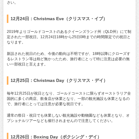
さい。
12月24日：Christmas Eve（クリスマス・イブ）
2019年よりゴールドコーストのあるクイーンズランド州（QLD州）にて制
定された一部祝日。12月24日18時から25日0時までの時間限定での祝日と
なります。
新設された祝日のため、今後の動向は不明ですが、18時以降にクローズす
るレストラン等は殆ど無かったため、旅行者にとって特に注意は必要の無
い一部祝日と言えます。
12月25日：Christmas Day（クリスマス・デイ）
毎年12月25日が祝日となり、ゴールドコーストに限らずオーストラリア全
国的に多くの商店、飲食店が休業となり、一部の観光施設も休業となるの
で、旅行者にとっては注意が必要な祝日です。
通常の祭日・祝日でも休業しない観光施設や動物園なども休業となり、オ
プショナルツアーなども催行されませんので注意してください。
12月26日：Boxing Day（ボクシング・デイ）