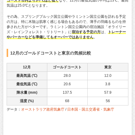
コースト市内より3-7℃ほど低く
なり、12月の最低気温の平均は13℃、最高
気温は25.0℃となります。
その為、スプリングブルック国立公園やラミントン国立公園を訪れる予定
の方は、特に木陰は肌寒く感じる場合もあるので、薄手の羽織るものを持
参された方がベターです。ラミントン国立公園内の宿泊施設「オライリー
ズ・レインフォレスト・リトリート」に
宿泊する予定の方
は、
トレーナー
やパーカーなどを準備してもオーバーではありません
。
12月のゴールドコーストと東京の気候比較
12月
ゴールドコースト
東京
最高気温 (℃)
28.0
12.0
最低気温 (℃)
20.6
3.8
降水量 (mm)
137.5
57.9
湿度 (%)
68
56
データ：
オーストラリア政府気象庁
/
日本国・国土交通省・気象庁