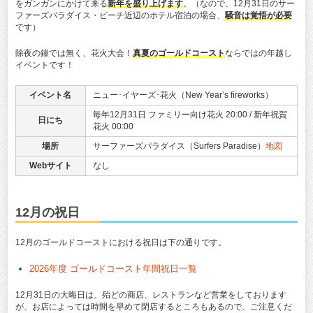
をガンガンにかけて来る
新年を盛り上げます
。（なので、12月31日のサー
ファーズパラダイス・ビーチ近辺のホテル宿泊の場合、
騒音は覚悟が必要
です）
除夜の鐘では無く、花火大会！
真夏のゴールドコースト
ならではの年越し
イベントです！
イベント名
ニュー･イヤーズ･花火（New Year’s fireworks）
毎年12月31日 ファミリー向け花火 20:00 / 新年祝賀
日にち
花火 00:00
場所
サーファーズパラダイス（Surfers Paradise）
地図
Webサイト
なし
12月の祝日
12月のゴールドコーストにおける祝日は下の通りです。
2026年度 ゴールドコースト年間祝日一覧
12月31日の大晦日は、殆どの商店、レストランなど営業をしております
が、お店によっては時間を早めて閉店するところもあるので、ご注意くだ