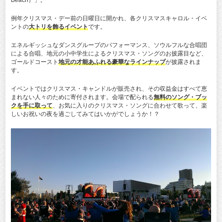
Beach）」。
例年クリスマス・デー前の日曜日に開かれ、各クリスマスキャロル・イベ
ントの
大トリを飾るイベント
です。
エネルギッシュなダンスグループのパフォーマンス、ソウルフルな合唱団
による合唱、地元の小中学生によるクリスマス・ソングのお披露目など、
ゴールドコースト
地元の才能あふれる豪華なラインナップ
が披露されま
す。
イベントではクリスマス・キャンドルが販売され、その収益金はすべて恵
まれない人々のために寄付されます。会場で配られる
無料のソング・ブッ
クを手に取って
、お気に入りのクリスマス・ソングに合わせて歌って、楽
しいお祝いの夜を過ごしてみてはいかがでしょうか！？