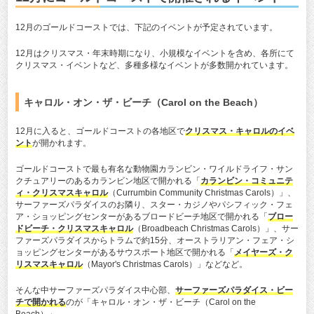
12月のゴールドコーストでは、下記のイベントが予定されています。
12月はクリスマス・年末時期になり、小規模なイベントを含め、各所にて
クリスマス・イベントなど、多種多様なイベントが多数開かれています。
キャロル・オン・ザ・ビーチ（Carol on the Beach）
12月に入ると、ゴールドコーストの各地区で
クリスマス・キャロルのイベ
ント
が開かれます。
ゴールドコーストで最も有名な動物園カランビン・ワイルドライフ・サン
クチュアリーのあるカランビン地区で開かれる「
カランビン・コミュニテ
ィ・クリスマスキャロル
（Currumbin Community Christmas Carols）」、
サーファーズパラダイスのお隣り、スター・カジノやパシフィック・フェ
ア・ショッピングセンターがあるブロードビーチ地区で開かれる「
ブロー
ドビーチ・クリスマスキャロル
（Broadbeach Christmas Carols）」、サー
ファーズパラダイスからトラムで約15分、オーストラリアン・フェア・シ
ョッピングセンターがあるサウスポート地区で開かれる「
メイヤーズ・ク
リスマスキャロル
（Mayor's Christmas Carols）」などなど。
そんな中サーファーズパラダイス中心部、
サーファーズパラダイス・ビー
チで開かれる
のが「キャロル・オン・ザ・ビーチ（Carol on the