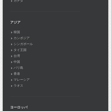
カナダ
アジア
韓国
カンボジア
シンガポール
タイ王国
台湾
中国
バリ島
香港
マレーシア
ラオス
ヨーロッパ