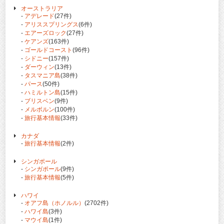
オーストラリア
-
アデレード
(27件)
-
アリススプリングス
(6件)
-
エアーズロック
(27件)
-
ケアンズ
(163件)
-
ゴールドコースト
(96件)
-
シドニー
(157件)
-
ダーウィン
(13件)
-
タスマニア島
(38件)
-
パース
(50件)
-
ハミルトン島
(15件)
-
ブリスベン
(9件)
-
メルボルン
(100件)
-
旅行基本情報
(33件)
カナダ
-
旅行基本情報
(2件)
シンガポール
-
シンガポール
(9件)
-
旅行基本情報
(5件)
ハワイ
-
オアフ島（ホノルル）
(2702件)
-
ハワイ島
(3件)
-
マウイ島
(1件)