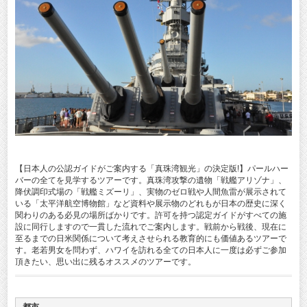
【日本人の公認ガイドがご案内する「真珠湾観光」の決定版!】パールハー
バーの全てを見学するツアーです。真珠湾攻撃の遺物「戦艦アリゾナ」、
降伏調印式場の「戦艦ミズーリ」、実物のゼロ戦や人間魚雷が展示されて
いる「太平洋航空博物館」など資料や展示物のどれもが日本の歴史に深く
関わりのある必見の場所ばかりです。許可を持つ認定ガイドがすべての施
設に同行しますので一貫した流れでご案内します。戦前から戦後、現在に
至るまでの日米関係について考えさせられる教育的にも価値あるツアーで
す。老若男女を問わず、ハワイを訪れる全ての日本人に一度は必ずご参加
頂きたい、思い出に残るオススメのツアーです。
都市