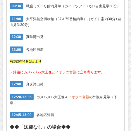
09:30
戦艦ミズーリ館内見学（ガイドツアー30分+自由見学30分）
11:00
太平洋航空博物館（37＆79番格納庫）（ガイド案内30分+自
由見学30分）
12:30
真珠湾出発
13:00
各地区帰着
■2026年4月1日より
・帰路にカメハメハ大王像と
イオラニ宮殿
に立ち寄ります。
12:00
真珠湾出発
12:20-12:35
カメハメハ大王像＆
イオラニ宮殿
の外観を見学（下
車）
12:45-13:00
各地区帰着
◆◆「送迎なし」の場合◆◆