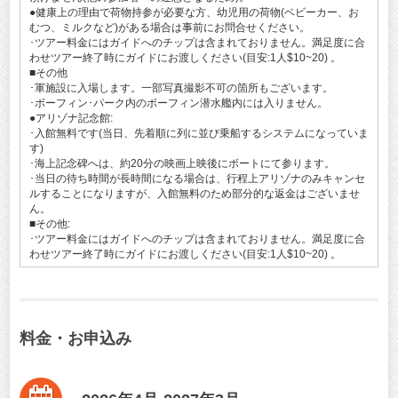
●健康上の理由で荷物持参が必要な方、幼児用の荷物(ベビーカー、お
むつ、ミルクなど)がある場合は事前にお問合せください。
･ツアー料金にはガイドへのチップは含まれておりません。満足度に合
わせツアー終了時にガイドにお渡しください(目安:1人$10~20) 。
■その他
･軍施設に入場します。一部写真撮影不可の箇所もございます。
･ボーフィン･パーク内のボーフィン潜水艦内には入りません。
●アリゾナ記念館:
･入館無料です(当日、先着順に列に並び乗船するシステムになっていま
す)
･海上記念碑へは、約20分の映画上映後にボートにて参ります。
･当日の待ち時間が長時間になる場合は、行程上アリゾナのみキャンセ
ルすることになりますが、入館無料のため部分的な返金はございませ
ん。
■その他:
･ツアー料金にはガイドへのチップは含まれておりません。満足度に合
わせツアー終了時にガイドにお渡しください(目安:1人$10~20) 。
料金・お申込み