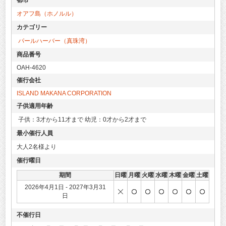
オアフ島（ホノルル）
カテゴリー
パールハーバー（真珠湾）
商品番号
OAH-4620
催行会社
ISLAND MAKANA CORPORATION
子供適用年齢
子供：3才から11才まで 幼児：0才から2才まで
最小催行人員
大人2名様より
催行曜日
期間
日曜
月曜
火曜
水曜
木曜
金曜
土曜
2026年4月1日 - 2027年3月31
日
不催行日