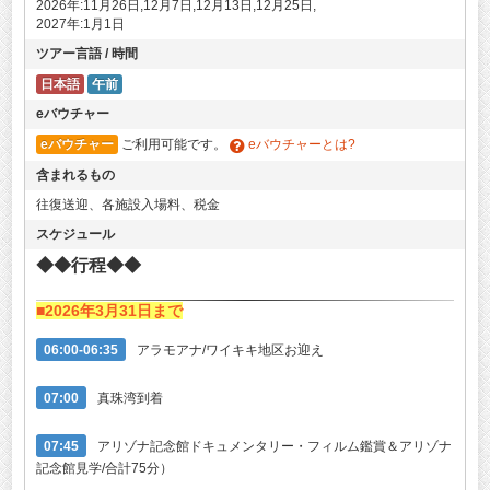
2026年:11月26日,12月7日,12月13日,12月25日,
2027年:1月1日
ツアー言語 / 時間
日本語
午前
eバウチャー
eバウチャー
ご利用可能です。
eバウチャーとは?
含まれるもの
往復送迎、各施設入場料、税金
スケジュール
◆◆行程◆◆
■2026年3月31日まで
06:00-06:35
アラモアナ/ワイキキ地区お迎え
07:00
真珠湾到着
07:45
アリゾナ記念館ドキュメンタリー・フィルム鑑賞＆アリゾナ
記念館見学/合計75分）