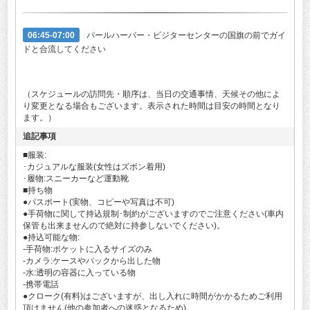
06:45-07:00
パールハーバー・ビジターセンターの国旗の前でガイ
ドと合流してください
（スケジュールの訪問先・順序は、当日の交通事情、天候その他によ
り変更となる場合もございます。表示された時間は目安の時間となり
ます。）
追記事項
■服装:
･カジュアルな服装(女性はズボン着用)
･履物:スニーカーなど運動靴
■持ち物
●パスポート(実物、コピーや写真は不可)
●手荷物に関して持込規制･制約がございますのでご注意ください(車内
保管も出来ませんので絶対に持参しないでください)。
●持込可能な物:
-手荷物:ポケットに入るサイズのみ
-カメラ:ケースやバックから出した物
-水:透明の容器に入っている物
-携帯電話
●クローク(有料)はございますが、出し入れに時間がかかるためご利用
頂けません(他の参加者への迷惑となるため)。