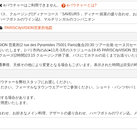
eバウチャーはご利用できません。
eバウチャーとは?
バス、クルージング(ディナーコース「SAVEURS 」ディナー:前菜の盛り合わせ
ハーフボトルのワイン込)、マルチリンガルのコンパニオン
PARISCityVISION営業所地図
ISION 営業所(2 rue des Pyramides 75001 Paris)集合20:30 ツアー出発-
パリ市内のみ)●11月-3月のスケジュール19:45 PARISCityVISION 営業所(2 rue 
ークルーズ(2時間)23:15 クルージング終了後、バスにてホテルの近くまでお送りいた
通事情、天候その他により変更となる場合もございます。表示された時間は目安の
バウチャーを弊社スタッフにお渡しください。
ください。フォーマルなタウンウエアーでご参加ください。ショート・パンツやバミ
内する場合があります。
ご用意いたします。
の盛り合わせ、お好きなメイン料理、デザートの盛り合わせ、ハーフボトルのワイン込。