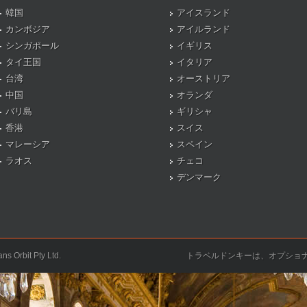
韓国
アイスランド
カンボジア
アイルランド
シンガポール
イギリス
タイ王国
イタリア
台湾
オーストリア
中国
オランダ
バリ島
ギリシャ
香港
スイス
マレーシア
スペイン
ラオス
チェコ
デンマーク
ns Orbit Pty Ltd.
トラベルドンキーは、オプショ