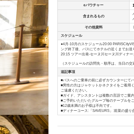
eバウチャー
含まれるもの
その他資料
スケジュール
●4月-10月のスケジュール20:00 PARISCityV
ング終了後、バスにてホテルの近くまでお送りいたします。(
20:15 ツアー出発-セーヌ川セーヌ川ディナ
（スケジュールの訪問先・順序は、当日の交
追記事項
■バスへのご乗車の前に必ずカウンターにて
■男性の方はジャケットかネクタイをご着用
ご遠慮ください。
■ガイド、アシスタントは複数の言語でご案
■ご予約いただいたグループ毎のテーブルを
■12歳未満のお子様は不向です。
■ディナーコース:「SAVEURS」:前菜