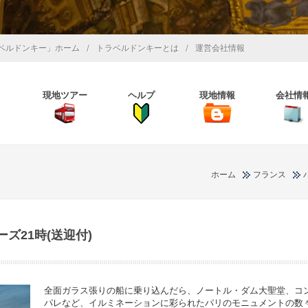
/
/
ベルドンキー」ホーム
トラベルドンキーとは
運営会社情報
現地ツアー
ヘルプ
現地情報
会社情
ホーム
フランス
ズ21時(送迎付)
全面ガラス張りの船に乗り込んだら、ノートル・ダム大聖堂、コ
パレなど、イルミネーションに彩られたパリのモニュメントの数