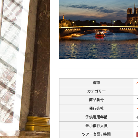
都市
カテゴリー
商品番号
催行会社
子供適用年齢
最小催行人員
ツアー言語 / 時間