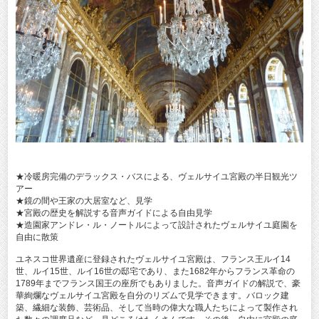
★冷暖房完備のデラックス・バスによる、ヴェルサイユ宮殿の半日観光ツ
アー
★鏡の間や王家の大居室など、見学
★宮殿の歴史を解説する音声ガイドによる自由見学
★造園家アンドレ・ル・ノートルによって設計されたヴェルサイユ庭園を
自由に散策
ユネスコ世界遺産に登録されたヴェルサイユ宮殿は、フランス王ルイ14
世、ルイ15世、ルイ16世の邸宅であり、また1682年からフランス革命の
1789年までフランス国王の座所でもありました。音声ガイドの解説で、豪
華絢爛なヴェルサイユ宮殿を自分のリズムで見学できます。バロック建
築、繊細な装飾、芸術品、そして当時の偉大な職人たちによって製作され