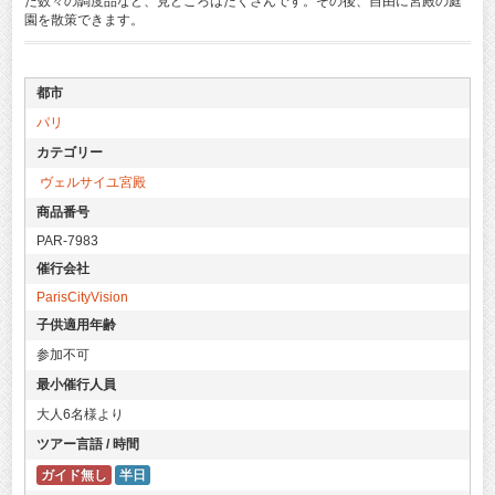
た数々の調度品など、見どころはたくさんです。その後、自由に宮殿の庭
園を散策できます。
都市
パリ
VO
カテゴリー
ヴェルサイユ宮殿
商品番号
PAR-7983
催行会社
ParisCityVision
子供適用年齢
参加不可
最小催行人員
大人6名様より
ツアー言語 / 時間
ガイド無し
半日