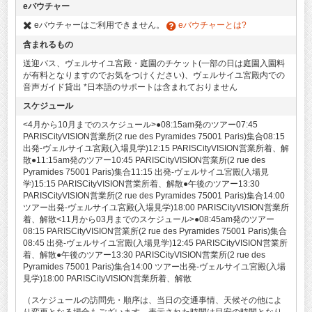
eバウチャー
eバウチャーはご利用できません。
eバウチャーとは?
含まれるもの
送迎バス、ヴェルサイユ宮殿・庭園のチケット(一部の日は庭園入園料
が有料となりますのでお気をつけください)、ヴェルサイユ宮殿内での
音声ガイド貸出 *日本語のサポートは含まれておりません
スケジュール
<4月から10月までのスケジュール>●08:15am発のツアー07:45
PARISCityVISION営業所(2 rue des Pyramides 75001 Paris)集合08:15
出発-ヴェルサイユ宮殿(入場見学)12:15 PARISCityVISION営業所着、解
散●11:15am発のツアー10:45 PARISCityVISION営業所(2 rue des
Pyramides 75001 Paris)集合11:15 出発-ヴェルサイユ宮殿(入場見
学)15:15 PARISCityVISION営業所着、解散●午後のツアー13:30
PARISCityVISION営業所(2 rue des Pyramides 75001 Paris)集合14:00
ツアー出発-ヴェルサイユ宮殿(入場見学)18:00 PARISCityVISION営業所
着、解散<11月から03月までのスケジュール>●08:45am発のツアー
08:15 PARISCityVISION営業所(2 rue des Pyramides 75001 Paris)集合
08:45 出発-ヴェルサイユ宮殿(入場見学)12:45 PARISCityVISION営業所
着、解散●午後のツアー13:30 PARISCityVISION営業所(2 rue des
Pyramides 75001 Paris)集合14:00 ツアー出発-ヴェルサイユ宮殿(入場
見学)18:00 PARISCityVISION営業所着、解散
（スケジュールの訪問先・順序は、当日の交通事情、天候その他によ