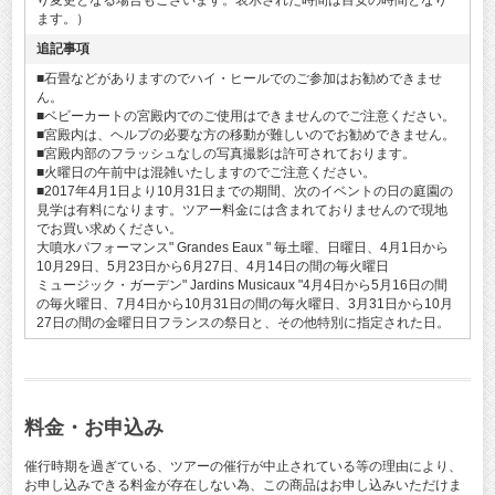
り変更となる場合もございます。表示された時間は目安の時間となり
ます。）
追記事項
■石畳などがありますのでハイ・ヒールでのご参加はお勧めできませ
ん。
■ベビーカートの宮殿内でのご使用はできませんのでご注意ください。
■宮殿内は、ヘルプの必要な方の移動が難しいのでお勧めできません。
■宮殿内部のフラッシュなしの写真撮影は許可されております。
■火曜日の午前中は混雑いたしますのでご注意ください。
■2017年4月1日より10月31日までの期間、次のイベントの日の庭園の
見学は有料になります。ツアー料金には含まれておりませんので現地
でお買い求めください。
大噴水パフォーマンス" Grandes Eaux " 毎土曜、日曜日、4月1日から
10月29日、5月23日から6月27日、4月14日の間の毎火曜日
ミュージック・ガーデン" Jardins Musicaux "4月4日から5月16日の間
の毎火曜日、7月4日から10月31日の間の毎火曜日、3月31日から10月
27日の間の金曜日日フランスの祭日と、その他特別に指定された日。
料金・お申込み
催行時期を過ぎている、ツアーの催行が中止されている等の理由により、
お申し込みできる料金が存在しない為、この商品はお申し込みいただけま