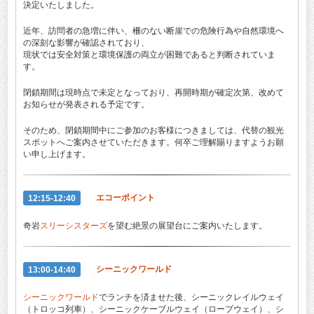
決定いたしました。
近年、訪問者の急増に伴い、柵のない断崖での危険行為や自然環境へ
の深刻な影響が確認されており、
現状では安全対策と環境保護の両立が困難であると判断されていま
す。
閉鎖期間は現時点で未定となっており、再開時期が確定次第、改めて
お知らせが発表される予定です。
そのため、閉鎖期間中にご参加のお客様につきましては、代替の観光
スポットへご案内させていただきます。何卒ご理解賜りますようお願
い申し上げます。
12:15-12:40
エコーポイント
奇岩
スリーシスターズ
を望む絶景の展望台にご案内いたします。
13:00-14:40
シーニックワールド
シーニックワールド
でランチを済ませた後、シーニックレイルウェイ
（トロッコ列車）、シーニックケーブルウェイ（ロープウェイ）、シ