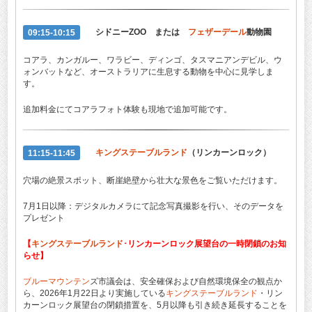
09:15-10:15
シドニーZOO または
フェザーデール
動物園
コアラ、カンガルー、ワラビー、ディンゴ、タスマニアンデビル、ウ
ォンバットなど、オーストラリアに生息する動物を中心に見学しま
す。
追加料金にてコアラフォト体験も現地で追加可能です。
11:15-11:45
キングステーブルランド
（リンカーンロック）
穴場の絶景スポット、断崖絶壁から壮大な景色をご覧いただけます。
7月1日以降：デジタルカメラにて記念写真撮影を行い、そのデータを
プレゼント
【
キングステーブルランド
･リンカーンロック展望台の一時閉鎖のお知
らせ】
ブルーマウンテン
ズ市議会は、安全確保および自然環境保全の観点か
ら、2026年1月22日より実施している
キングステーブルランド
・リン
カーンロック展望台の閉鎖措置を、5月以降も引き続き延長することを