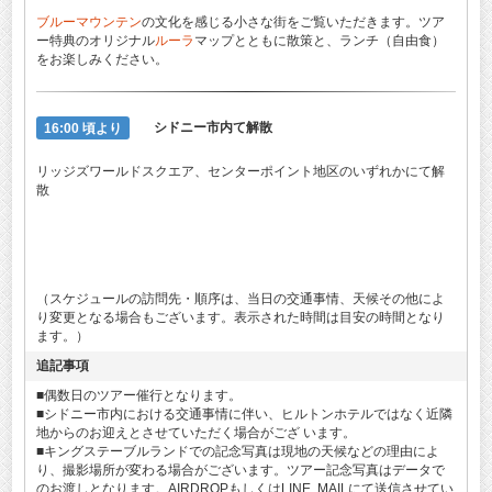
ブルーマウンテン
の文化を感じる小さな街をご覧いただきます。ツア
ー特典のオリジナル
ルーラ
マップとともに散策と、ランチ（自由食）
をお楽しみください。
16:00 頃より
シドニー市内て解散
リッジズワールドスクエア、センターポイント地区のいずれかにて解
散
（スケジュールの訪問先・順序は、当日の交通事情、天候その他によ
り変更となる場合もございます。表示された時間は目安の時間となり
ます。）
追記事項
■偶数日のツアー催行となります。
■シドニー市内における交通事情に伴い、ヒルトンホテルではなく近隣
地からのお迎えとさせていただく場合がござ います。
■キングステーブルランドでの記念写真は現地の天候などの理由によ
り、撮影場所が変わる場合がございます。ツアー記念写真はデータで
のお渡しとなります。AIRDROPもしくはLINE, MAILにて送信させてい