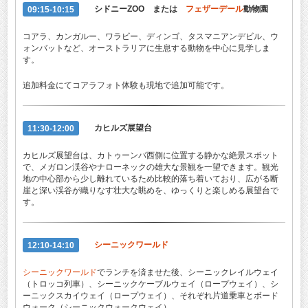
09:15-10:15
シドニーZOO または
フェザーデール
動物園
コアラ、カンガルー、ワラビー、ディンゴ、タスマニアンデビル、ウ
ォンバットなど、オーストラリアに生息する動物を中心に見学しま
す。
追加料金にてコアラフォト体験も現地で追加可能です。
11:30-12:00
カヒルズ展望台
カヒルズ展望台は、カトゥーンバ西側に位置する静かな絶景スポット
で、メガロン渓谷やナローネックの雄大な景観を一望できます。観光
地の中心部から少し離れているため比較的落ち着いており、広がる断
崖と深い渓谷が織りなす壮大な眺めを、ゆっくりと楽しめる展望台で
す。
12:10-14:10
シーニックワールド
シーニックワールド
でランチを済ませた後、シーニックレイルウェイ
（トロッコ列車）、シーニックケーブルウェイ（ロープウェイ）、シ
ーニックスカイウェイ（ロープウェイ）、それぞれ片道乗車とボード
ウォーク（シーニックウォークウェイ）。