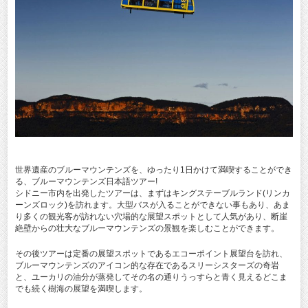
世界遺産のブルーマウンテンズを、ゆったり1日かけて満喫することができ
る、ブルーマウンテンズ日本語ツアー!
シドニー市内を出発したツアーは、まずはキングステーブルランド(リンカ
ーンズロック)を訪れます。大型バスが入ることができない事もあり、あま
り多くの観光客が訪れない穴場的な展望スポットとして人気があり、断崖
絶壁からの壮大なブルーマウンテンズの景観を楽しむことができます。
その後ツアーは定番の展望スポットであるエコーポイント展望台を訪れ、
ブルーマウンテンズのアイコン的な存在であるスリーシスターズの奇岩
と、ユーカリの油分が蒸発してその名の通りうっすらと青く見えるどこま
でも続く樹海の展望を満喫します。