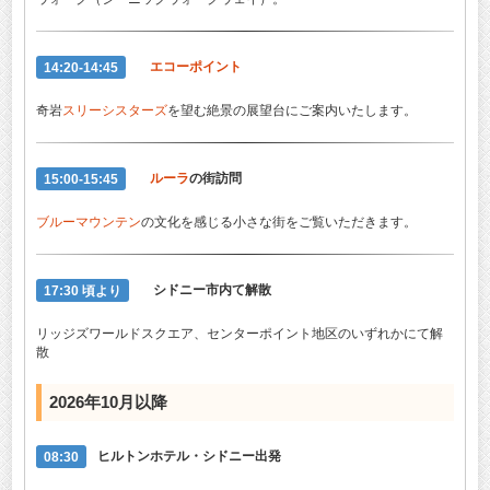
14:20-14:45
エコーポイント
奇岩
スリーシスターズ
を望む絶景の展望台にご案内いたします。
15:00-15:45
ルーラ
の街訪問
ブルーマウンテン
の文化を感じる小さな街をご覧いただきます。
17:30 頃より
シドニー市内て解散
リッジズワールドスクエア、センターポイント地区のいずれかにて解
散
2026年10月以降
08:30
ヒルトンホテル・シドニー出発