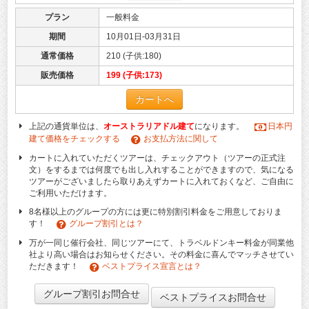
プラン
一般料金
期間
10月01日-03月31日
通常価格
210 (子供:180)
販売価格
199 (子供:173)
カートへ
上記の通貨単位は、
オーストラリアドル建て
になります。
日本円
建て価格をチェックする
お支払方法に関して
カートに入れていただくツアーは、チェックアウト（ツアーの正式注
文）をするまでは何度でも出し入れすることができますので、気になる
ツアーがございましたら取りあえずカートに入れておくなど、ご自由に
ご利用いただけます。
8名様以上のグループの方には更に特別割引料金をご用意しておりま
す！
グループ割引とは？
万が一同じ催行会社、同じツアーにて、トラベルドンキー料金が同業他
社より高い場合はお知らせください。その料金に喜んでマッチさせてい
ただきます！
ベストプライス宣言とは？
グループ割引お問合せ
ベストプライスお問合せ