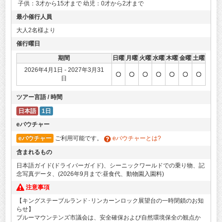
子供：3才から15才まで 幼児：0才から2才まで
最小催行人員
大人2名様より
催行曜日
期間
日曜
月曜
火曜
水曜
木曜
金曜
土曜
2026年4月1日 - 2027年3月31
日
ツアー言語 / 時間
日本語
1日
eバウチャー
eバウチャー
ご利用可能です。
eバウチャーとは?
含まれるもの
日本語ガイド(ドライバーガイド)、シーニックワールドでの乗り物、記
念写真データ、(2026年9月まで:昼食代、動物園入園料)
注意事項
【キングステーブルランド･リンカーンロック展望台の一時閉鎖のお知
らせ】
ブルーマウンテンズ市議会は、安全確保および自然環境保全の観点か