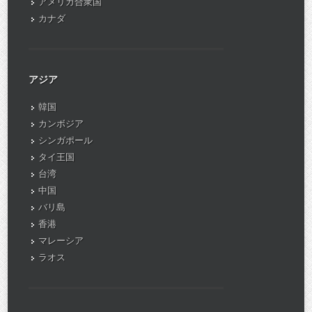
アメリカ合衆国
カナダ
アジア
韓国
カンボジア
シンガポール
タイ王国
台湾
中国
バリ島
香港
マレーシア
ラオス