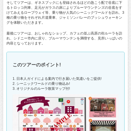
そしてツアーは、ギネスブックにも登録されるほどの急こう配で谷底に下
るトロッコ列車、足元がガラスの床によりブルーマウンテンズの谷底をす
けてみえるロープウェイ等、乗り物が人気のシーニックワールドを訪れ、3
種の乗り物をそれぞれ片道乗車、ジャミソンバレーのブッシュウォーキン
グを体験いただきます。
最後にツアーは、おしゃれなショップ、カフェの並ぶ高原の街ルーラを訪
れ、シドニー市内に戻り、ブルーマウンテンを満喫する、見所いっぱいの
内容となっております。
このツアーのポイント!
1. 日本人ガイドによる案内で行き届いた気遣いをご提供!
2. シーニックワールドの乗り物込み!
3. オリジナルのルーラ散策マップ付!