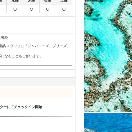
曜
水曜
木曜
金曜
土曜
保護税
船内スタッフに「ジャパニーズ、プリーズ」
応になることもございます。
ターにてチェックイン開始