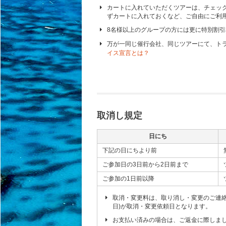
カートに入れていただくツアーは、チェッ
ずカートに入れておくなど、ご自由にご利
8名様以上のグループの方には更に特別割
万が一同じ催行会社、同じツアーにて、ト
イス宣言とは？
取消し規定
日にち
下記の日にちより前
ご参加日の3日前から2日前まで
ご参加の1日前以降
取消・変更料は、取り消し・変更のご連
日)が取消・変更依頼日となります。
お支払い済みの場合は、ご返金に際しま