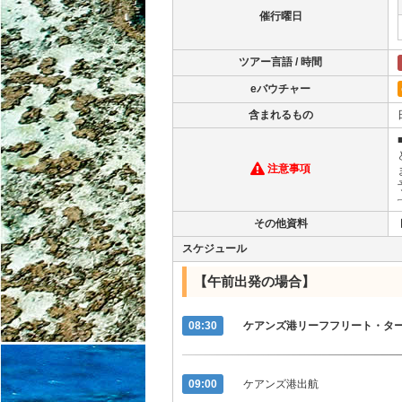
催行曜日
ツアー言語 / 時間
eバウチャー
含まれるもの
注意事項
その他資料
スケジュール
【午前出発の場合】
08:30
ケアンズ港リーフフリート・タ
09:00
ケアンズ港出航