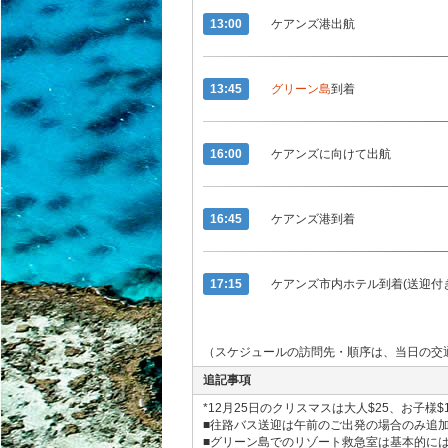
13:00
ケアンズ港出航
13:45
グリーン島
到着
16:00
ケアンズに向けて出航
16:45
ケアンズ港到着
17:15
ケアンズ市内ホテル到着(送迎付
（スケジュールの訪問先・順序は、当日の交
追記事項
*12月25日のクリスマスは大人$25、お子様
■往路バス送迎は午前のご出発の場合のみ追
■グリーン島でのリゾート救急室は基本的には