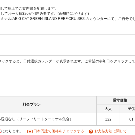
関して船上でご案内書を配布します。
してお一人様$20が別途必要です。(返却時に戻ります)
BIG CAT GREEN ISLAND REEF CRUISES のカウンターにて、ご自
リックすると、日付選択カレンダーが表示されます。ご希望の参加日をクリックし
通常価格
料金プラン
大人
子供
ル送迎なし（リーフフリートターミナル集合）
122
61
て
になります。
日本円建て価格をチェックする
お支払方法に関して