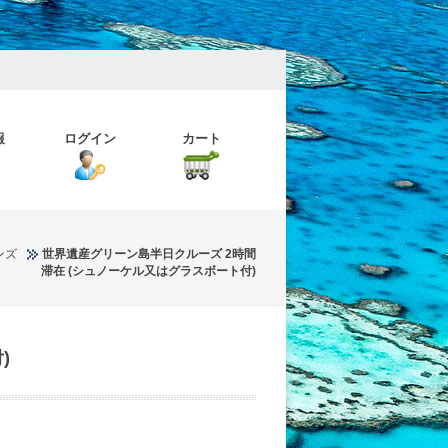
報
ログイン
カート
ンズ
世界遺産グリーン島半日クルーズ 2時間
滞在 (シュノーケル又はグラスボート付)
)