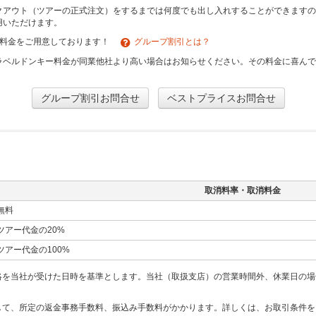
クアウト（ツアーの正式注文）をするまでは何度でも出し入れすることができますの
用いただけます。
引料金をご用意しております！
グループ割引とは？
ラベルドンキー料金が同業他社より高い場合はお知らせください。その料金に喜ん
グループ割引お問合せ
ベストプライスお問合せ
取消料率・取消料金
無料
ツアー代金の20%
ツアー代金の100%
絡を当社が受けた日時を基準とします。当社（取扱支店）の営業時間外、休業日の場
して、所定の返金事務手数料、振込み手数料がかかります。詳しくは、お取引条件を