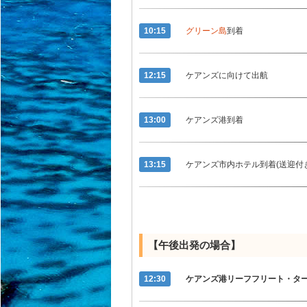
10:15
グリーン島
到着
12:15
ケアンズに向けて出航
13:00
ケアンズ港到着
13:15
ケアンズ市内ホテル到着(送迎付
【午後出発の場合】
12:30
ケアンズ港リーフフリート・タ