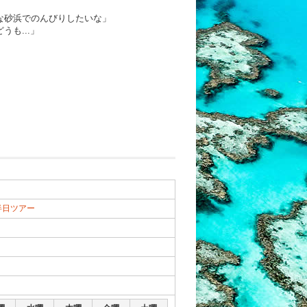
な砂浜でのんびりしたいな」
も...」
半日ツアー