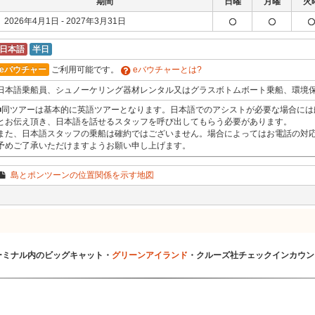
期間
日曜
月曜
火
2026年4月1日 - 2027年3月31日
日本語
半日
eバウチャー
ご利用可能です。
eバウチャーとは?
日本語乗船員、シュノーケリング器材レンタル又はグラスボトムボート乗船、環境
■同ツアーは基本的に英語ツアーとなります。日本語でのアシストが必要な場合には
とお伝え頂き、日本語を話せるスタッフを呼び出してもらう必要があります。
また、日本語スタッフの乗船は確約ではございません。場合によってはお電話の対
予めご了承いただけますようお願い申し上げます。
島とポンツーンの位置関係を示す地図
ーミナル内のビッグキャット・
グリーンアイランド
・クルーズ社チェックインカウン