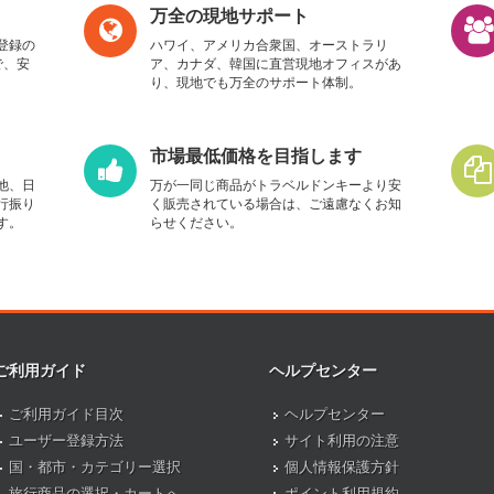
万全の現地サポート
登録の
ハワイ、アメリカ合衆国、オーストラリ
で、安
ア、カナダ、韓国に直営現地オフィスがあ
り、現地でも万全のサポート体制。
市場最低価格を目指します
他、日
万が一同じ商品がトラベルドンキーより安
行振り
く販売されている場合は、ご遠慮なくお知
す。
らせください。
ご利用ガイド
ヘルプセンター
ご利用ガイド目次
ヘルプセンター
ユーザー登録方法
サイト利用の注意
国・都市・カテゴリー選択
個人情報保護方針
旅行商品の選択・カートへ
ポイント利用規約