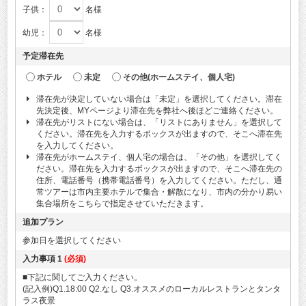
子供：
名様
幼児：
名様
予定滞在先
ホテル
未定
その他(ホームステイ、個人宅)
滞在先が決定していない場合は「未定」を選択してください。滞在
先決定後、MYページより滞在先を弊社へ後ほどご連絡ください。
滞在先がリストにない場合は、「リストにありません」を選択して
ください。滞在先を入力するボックスが出ますので、そこへ滞在先
を入力してください。
滞在先がホームステイ、個人宅の場合は、「その他」を選択してく
ださい。滞在先を入力するボックスが出ますので、そこへ滞在先の
住所、電話番号（携帯電話番号）を入力してください。ただし、通
常ツアーは市内主要ホテルで集合・解散になり、市内の分かり易い
集合場所をこちらで指定させていただきます。
追加プラン
参加日を選択してください
入力事項 1
(必須)
■下記に関してご入力ください。
(記入例)Q1.18:00 Q2.なし Q3.オススメのローカルレストランとタンタ
ラス夜景