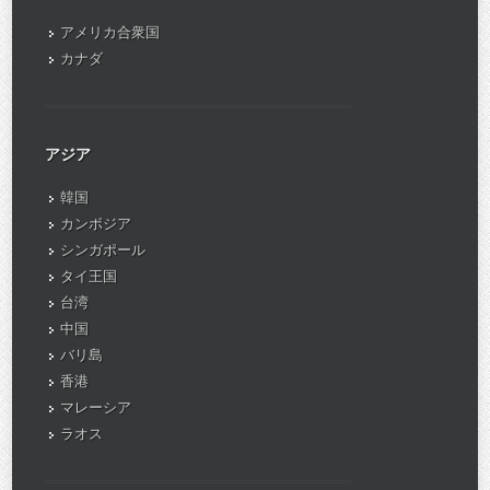
アメリカ合衆国
カナダ
アジア
韓国
カンボジア
シンガポール
タイ王国
台湾
中国
バリ島
香港
マレーシア
ラオス