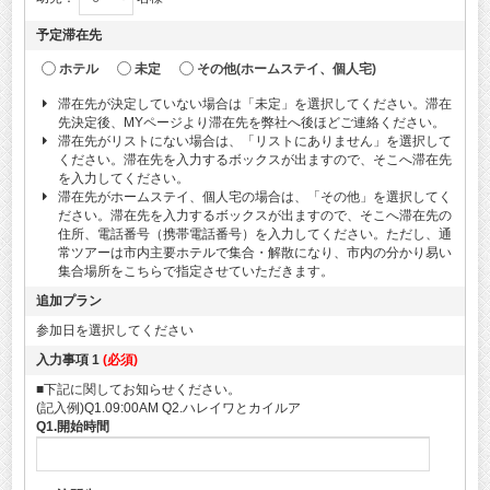
予定滞在先
ホテル
未定
その他(ホームステイ、個人宅)
滞在先が決定していない場合は「未定」を選択してください。滞在
先決定後、MYページより滞在先を弊社へ後ほどご連絡ください。
滞在先がリストにない場合は、「リストにありません」を選択して
ください。滞在先を入力するボックスが出ますので、そこへ滞在先
を入力してください。
滞在先がホームステイ、個人宅の場合は、「その他」を選択してく
ださい。滞在先を入力するボックスが出ますので、そこへ滞在先の
住所、電話番号（携帯電話番号）を入力してください。ただし、通
常ツアーは市内主要ホテルで集合・解散になり、市内の分かり易い
集合場所をこちらで指定させていただきます。
追加プラン
参加日を選択してください
入力事項 1
(必須)
■下記に関してお知らせください。
(記入例)Q1.09:00AM Q2.ハレイワとカイルア
Q1.開始時間