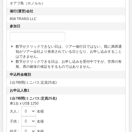
オアフ島（ホノルル）
催行(運営)会社
808 TRANS LLC
参加日
数字がクリックできない日は、ツアー催行日ではない、既に満席通
知がツアー会社より発表されている日となり、お申し込みすること
はできません。
数字がクリックできる日は、お申し込みを受付中ですが、空席の有
無、席の確保の保証をするものではありません。
申込料金種別
1台7時間(ミニバス:定員25名)
お申込人数1
1台7時間(ミニバス:定員25名)
車1台 x US$ 1250
大人：
名様
子供：
名様
幼児：
名様