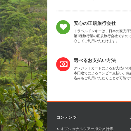
安心の正規旅行会社
トラベルドンキーは、日本の観光庁
第1種旅行業の正規旅行会社ですの
心してご利用いただけます。
選べるお支払い方法
クレジットカードによるお支払いの
本円建てによるコンビニ支払い、銀
込みもご利用いただくことが可能で
コンテンツ
オプショナルツアー海外旅行専