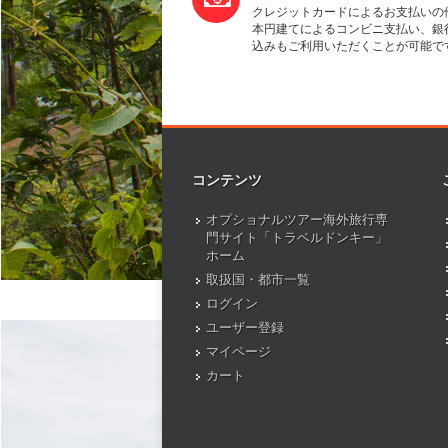
クレジットカードによるお支払いの
本円建てによるコンビニ支払い、銀
込みもご利用いただくことが可能で
コンテンツ
オプショナルツアー海外旅行専
門サイト「トラベルドンキー」
ホーム
取扱国・都市一覧
ログイン
ユーザー登録
マイページ
カート