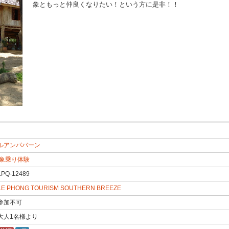
象ともっと仲良くなりたい！という方に是非！！
ルアンパバーン
ALS17
象乗り体験
LPQ-12489
LE PHONG TOURISM SOUTHERN BREEZE
参加不可
大人1名様より