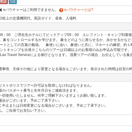
英語
1日
eバウチャーはご利用できません。
eバウチャーとは?
日程上の交通機関代、英語ガイド、昼食、入場料
ー集合08：00 ご滞在先ホテルにてピックアップ09：00 エレファント・キャンプ
り、象をコントロールするか学びます。 象をどのように座らせるか、歩かせるかなど
ホートとしての言葉の勉強。 象使いに会い、象使いと共に、マホートの練習。約１時
ァントキャンプを出発※こちらのツアーは10歳以上のお客様のみお申込み可能です。
Lao Travel Serviceによる催行となります。 混乗ツアーの場合、お伝えして
通事情、天候その他により変更となる場合もございます。表示された時間は目安の
リストポリスでツアー許可証を取得しなければなりません。
様のパスポート番号と生年月日をご連絡頂きます。
切使用いたしません。何卒ご理解下さいますようお願い致します。
場合がございます。予めご了承下さい。
く中止または日程変更になる場合がございます。予めご了承下さい。
ん。ご自身でお支払い下さい。