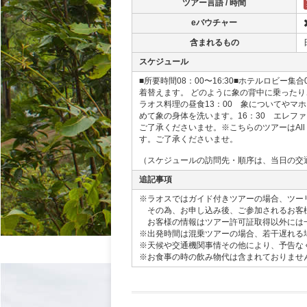
ツアー言語 / 時間
eバウチャー
含まれるもの
スケジュール
■所要時間08：00〜16:30■ホテルロビ
着替えます。 どのように象の背中に乗った
ラオス料理の昼食13：00 象についてやマ
めて象の身体を洗います。16：30 エレフ
ご了承くださいませ。※こちらのツアーはAll 
す。ご了承くださいませ。
（スケジュールの訪問先・順序は、当日の交
追記事項
※ラオスではガイド付きツアーの場合、ツー
その為、お申し込み後、ご参加されるお客
お客様の情報はツアー許可証取得以外には一
※出発時間は混乗ツアーの場合、若干遅れる
※天候や交通機関事情その他により、予告な
※お食事の時の飲み物代は含まれておりませ