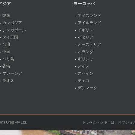
アジア
ヨーロッパ
韓国
アイスランド
カンボジア
アイルランド
シンガポール
イギリス
タイ王国
イタリア
台湾
オーストリア
中国
オランダ
バリ島
ギリシャ
香港
スイス
マレーシア
スペイン
ラオス
チェコ
デンマーク
ns Orbit Pty Ltd.
トラベルドンキーは、オプショ