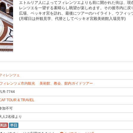
エトルリア人によってフィレンツエよりも前に開かれた街は、現
レンツエを一望する素晴らし眺望が楽しめます。その後市内に戻
広場、ベッキオ宮を訪れ、最後にツアーのハイライト、ウフィッ
(月曜日は外観見学、代替としてベッキオ宮殿美術館入場見学)
フィレンツェ
1B
フィレンツェ市内観光
美術館、教会、館内ガイドツアー
FLR-7744
CAF TOUR & TRAVEL
参加不可
大人2名様より
英語
半日