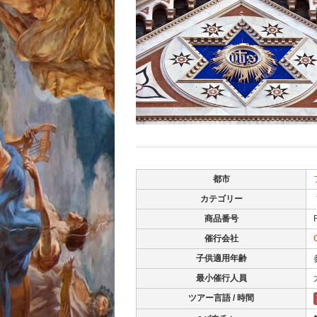
都市
カテゴリー
商品番号
催行会社
子供適用年齢
最小催行人員
ツアー言語 / 時間