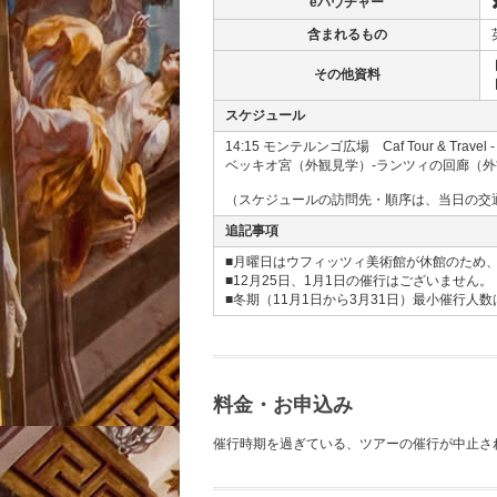
eバウチャー
含まれるもの
その他資料
スケジュール
14:15 モンテルンゴ広場 Caf Tour & T
ベッキオ宮（外観見学）-ランツィの回廊（外観
（スケジュールの訪問先・順序は、当日の交
追記事項
■月曜日はウフィッツィ美術館が休館のため
■12月25日、1月1日の催行はございません。
■冬期（11月1日から3月31日）最小催行人
料金・お申込み
催行時期を過ぎている、ツアーの催行が中止さ