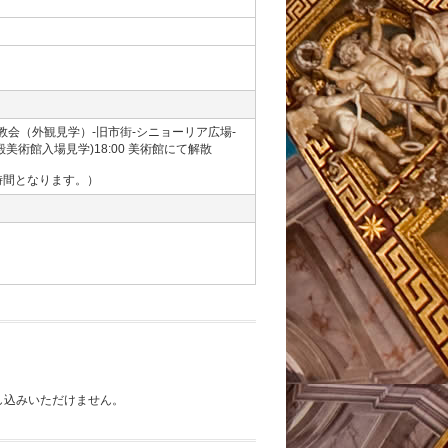
クローチェ教会（外観見学）-旧市街-シニョーリア広場-
術館入場見学)18:00 美術館にて解散
時間となります。）
し込みいただけません。