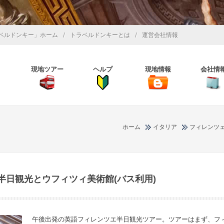
/
/
ベルドンキー」ホーム
トラベルドンキーとは
運営会社情報
現地ツアー
ヘルプ
現地情報
会社情
ホーム
イタリア
フィレンツ
半日観光とウフィツィ美術館(バス利用)
午後出発の英語フィレンツエ半日観光ツアー。ツアーはまず、フ