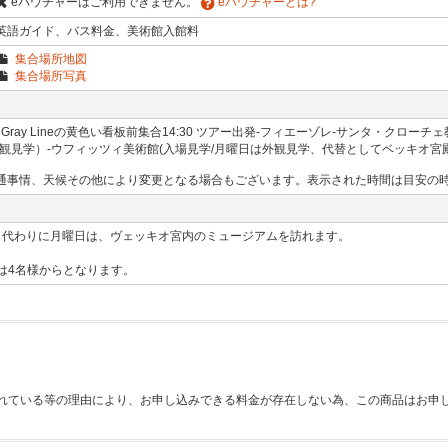
eバウチャーはご利用できません。
eバウチャーとは?
英語ガイド、バス料金、美術館入館料
集合場所地図
集合場所写真
ravel - Gray Lineの黄色い看板前集合14:30 ツアー出発-フィエーゾレ-サンタ・
見学）-ウフィッツィ美術館(入場見学/月曜日は外観見学、代替としてベッキオ宮殿美
通事情、天候その他により変更となる場合もございます。表示された時間は目安の
、代わりに月曜日は、ヴェッキオ宮内のミュージアムを訪れます。
数は4名様からとなります。
れている等の理由により、お申し込みできる料金が存在しない為、この商品はお申