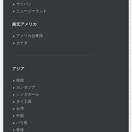
サイパン
ニュージーランド
南北アメリカ
アメリカ合衆国
カナダ
アジア
韓国
カンボジア
シンガポール
タイ王国
台湾
中国
バリ島
香港