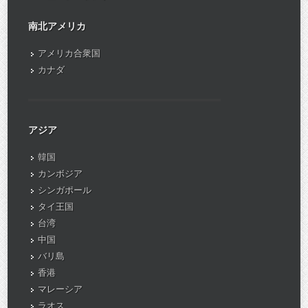
南北アメリカ
アメリカ合衆国
カナダ
アジア
韓国
カンボジア
シンガポール
タイ王国
台湾
中国
バリ島
香港
マレーシア
ラオス