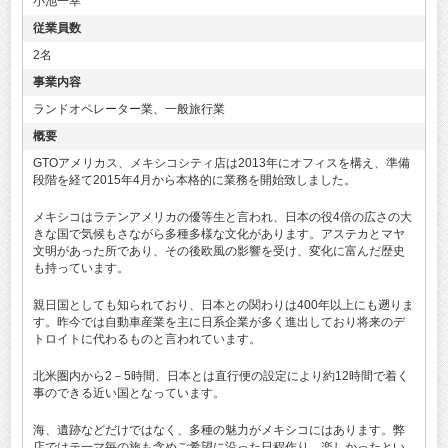
小池一幸
従業員数
2名
事業内容
ランドオペレーター業、一般旅行業
概要
GTOアメリカス、メキシコシティ店は2013年にオフィスを構え、準備
段階を経て2015年4月から本格的に業務を開始致しました。
メキシコはラテンアメリカの優等生と言われ、日本の役4倍の広さの大
きな国で気候もさながら多種多様な文化があります。アステカとマヤ
文明があった所であり、その後欧風の影響を受け、変化に富んだ歴史
も持っています。
親日国としても知られており、日本との関わりは400年以上にも遡りま
す。昨今では自動車産業を主に日系企業が多く進出しており将来のデ
トロイトに代わるものと言われています。
北米圏内から2－5時間、日本とは直行便の設定により約12時間で着く
事のできる近い国となっています。
海、遺跡などだけではなく、多種の魅力がメキシコにはあります。弊
店ではテ一マ毎の旅も含めご希望に沿った日程作り、楽しかったとい