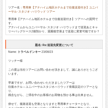
ツアー名：
専用車【アナハイム地区ホテルまで往復送迎付き】ユニバ
ーサル･スタジオ･ハリウッド ツアー
専用車【アナハイム地区ホテルまで往復送迎付き】ツアーへの質問で
す。
アナハイムからユニバーサル･スタジオ･ハリウッドまで送迎あとキャ
リーバッグケース2個預かり、退園後空港まで送迎に変更可能ですか？
題名: Re:送迎先変更について
Name:
トラベルドンキー
23/08/23
ツッチー様
この度は当社ツアーにお問い合わせ頂きまして、誠にありがとうござ
います。
早速ですが、お問い合わせいただきましたツアーは
往復ホテル⇔ユニバーサルスタジオハリウッド発着設定のツアーとな
り、
残念ながら、ご滞在中のお客様のお荷物を預かる事は出来ません。
併せて、復路送迎も空港となりますと専用車チャーターとなり、