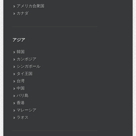
アメリカ合衆国
カナダ
アジア
韓国
カンボジア
シンガポール
タイ王国
台湾
中国
バリ島
香港
マレーシア
ラオス