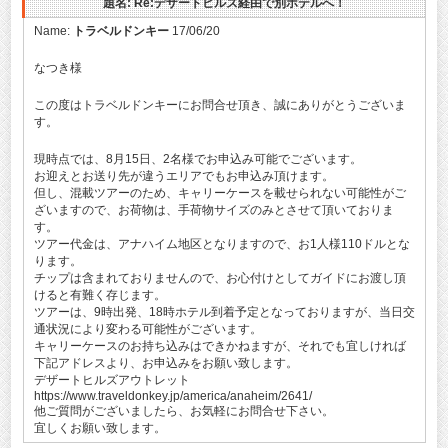
題名: Re:デザートヒルズ経由で別ホテルへ！
Name:
トラベルドンキー
17/06/20
なつき様
この度はトラベルドンキーにお問合せ頂き、誠にありがとうございま
す。
現時点では、8月15日、2名様でお申込み可能でございます。
お迎えとお送り先が違うエリアでもお申込み頂けます。
但し、混載ツアーのため、キャリーケースを載せられない可能性がご
ざいますので、お荷物は、手荷物サイズのみとさせて頂いておりま
す。
ツアー代金は、アナハイム地区となりますので、お1人様110ドルとな
ります。
チップは含まれておりませんので、お心付けとしてガイドにお渡し頂
けると有難く存じます。
ツアーは、9時出発、18時ホテル到着予定となっておりますが、当日交
通状況により変わる可能性がございます。
キャリーケースのお持ち込みはできかねますが、それでも宜しければ
下記アドレスより、お申込みをお願い致します。
デザートヒルズアウトレット
https://www.traveldonkey.jp/america/anaheim/2641/
他ご質問がございましたら、お気軽にお問合せ下さい。
宜しくお願い致します。