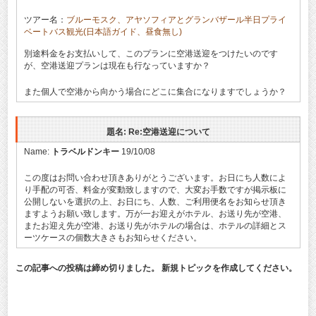
ツアー名：
ブルーモスク、アヤソフィアとグランバザール半日プライ
ベートバス観光(日本語ガイド、昼食無し)
別途料金をお支払いして、このプランに空港送迎をつけたいのです
が、空港送迎プランは現在も行なっていますか？
また個人で空港から向かう場合にどこに集合になりますでしょうか？
題名: Re:空港送迎について
Name:
トラベルドンキー
19/10/08
この度はお問い合わせ頂きありがとうございます。お日にち人数によ
り手配の可否、料金が変動致しますので、大変お手数ですが掲示板に
公開しないを選択の上、お日にち、人数、ご利用便名をお知らせ頂き
ますようお願い致します。万が一お迎えがホテル、お送り先が空港、
またお迎え先が空港、お送り先がホテルの場合は、ホテルの詳細とス
ーツケースの個数大きさもお知らせください。
この記事への投稿は締め切りました。 新規トピックを作成してください。