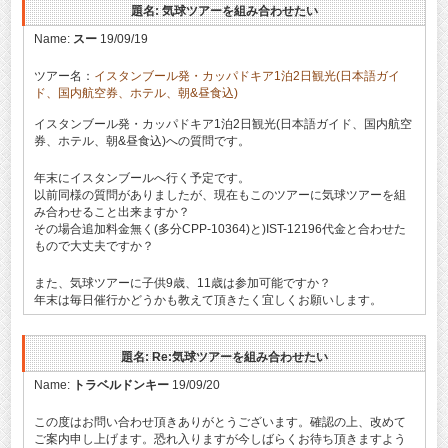
題名: 気球ツアーを組み合わせたい
Name:
スー
19/09/19
ツアー名：
イスタンブール発・カッパドキア1泊2日観光(日本語ガイ
ド、国内航空券、ホテル、朝&昼食込)
イスタンブール発・カッパドキア1泊2日観光(日本語ガイド、国内航空
券、ホテル、朝&昼食込)への質問です。
年末にイスタンブールへ行く予定です。
以前同様の質問がありましたが、現在もこのツアーに気球ツアーを組
み合わせること出来ますか？
その場合追加料金無く(多分CPP-10364)と)IST-12196代金と合わせた
もので大丈夫ですか？
また、気球ツアーに子供9歳、11歳は参加可能ですか？
年末は毎日催行かどうかも教えて頂きたく宜しくお願いします。
題名: Re:気球ツアーを組み合わせたい
Name:
トラベルドンキー
19/09/20
この度はお問い合わせ頂きありがとうございます。確認の上、改めて
ご案内申し上げます。恐れ入りますが今しばらくお待ち頂きますよう