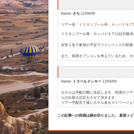
Name:
さち
12/04/09
ツアー名：
イスタンブール発・カッパドキア
イスタンブール発・カッパドキア1泊2日観
女性２名で参加の予定でツインベッドの部屋
また、気球オプションを考えているため、そ
Name:
トラベルドンキー
12/04/09
ホテルは手配の際に決定します。気球のツア
らのお迎え設定をさせて頂きます。
ツアー手配完了後にホテル名をマイページよ
この記事への投稿は締め切りました。 新規ト