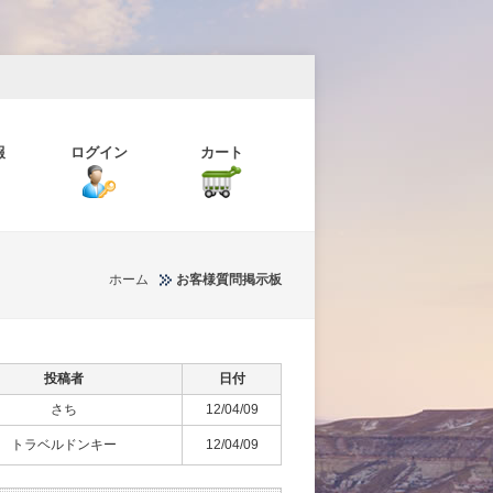
報
ログイン
カート
ホーム
お客様質問掲示板
投稿者
日付
さち
12/04/09
トラベルドンキー
12/04/09