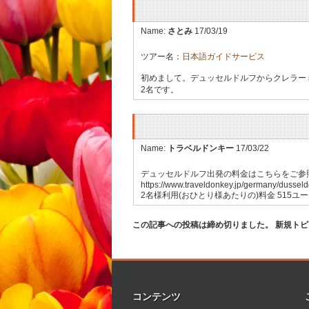
Name:
さとみ
17/03/19
ツアー名：
日本語ガイドサービス
初めまして。デュッセルドルフからクレラー
2名です。
Name:
トラベルドンキー
17/03/22
デュッセルドルフ出発の料金はこちらをご参
https://www.traveldonkey.jp/germany/dusseld
2名様利用(おひとり様あたりの)料金 515ユ
この記事への投稿は締め切りました。 新規ト
コンテンツ