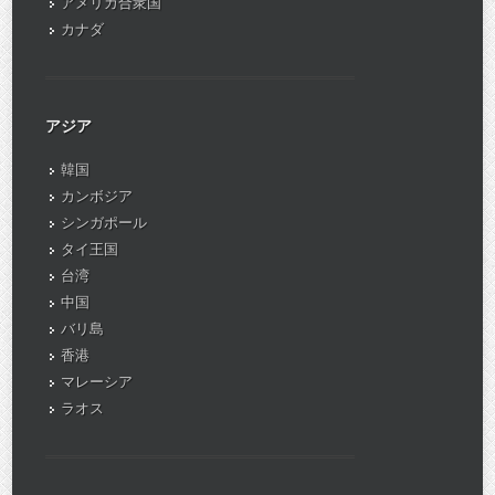
アメリカ合衆国
カナダ
アジア
韓国
カンボジア
シンガポール
タイ王国
台湾
中国
バリ島
香港
マレーシア
ラオス