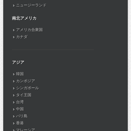
ニュージーランド
南北アメリカ
アメリカ合衆国
カナダ
アジア
韓国
カンボジア
シンガポール
タイ王国
台湾
中国
バリ島
香港
マレーシア