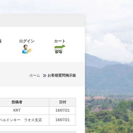
報
ログイン
カート
ホーム
お客様質問掲示板
投稿者
日付
KRT
18/07/21
ベルドンキー ラオス支店
18/07/21