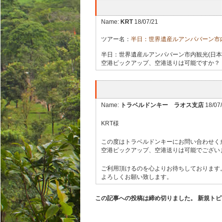
Name:
KRT
18/07/21
ツアー名：
半日：世界遺産ルアンパバーン市内
半日：世界遺産ルアンパバーン市内観光(日本
空港ピックアップ、空港送りは可能ですか？ 
Name:
トラベルドンキー ラオス支店
18/07
KRT様
この度はトラベルドンキーにお問い合わせく
空港ピックアップ、空港送りは可能でござい
ご利用頂けるのを心よりお待ちしております
よろしくお願い致します。
この記事への投稿は締め切りました。 新規ト