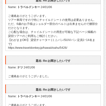
題名: Re:お聞きしたいです
Name:
トラベルドンキー
24/01/06
ご連絡ありがとうございます。
ツアー車両ですので特にチャイルドシートの使用は必要ありません。
ただ、6歳のお子様はショルダー部分のベルトは出来ませんので腰部分
だけとなります。
ご心配な場合は、チャイルドシートの用意が可能な下記ページ掲載の
貸切ツアーのご利用もご検討ください。
【わがままOK!】 貸切チャーター (ミニバン/SUV/バン:定員1~14名ま
で)
https://www.traveldonkey.jp/hawaii/oahu/5426/
題名: Re:お聞きしたいです
Name:
ナツ
24/01/06
ご連絡ありがとうございました。
題名: Re:お聞きしたいです
Name:
トラベルドンキー
24/01/06
ご連絡ありがとうございます。