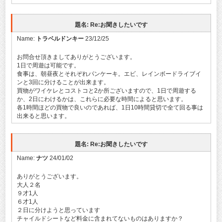
題名: Re:お聞きしたいです
Name:
トラベルドンキー
23/12/25
お問合せ頂きましてありがとうございます。
1日で周遊は可能です。
食事は、朝昼夜とそれぞれパンケーキ。エビ、レインボードライブイ
ンと3回に分けることが出来ます。
買物がワイケレとコストコと2か所ございますので、1日で周遊する
か、2日にわけるかは、これらに必要な時間によると思います。
各1時間ほどの買物で良いのであれば、1日10時間貸切で全て回る事は
出来ると思います。
題名: Re:お聞きしたいです
Name:
ナツ
24/01/02
ありがとうございます。
大人２名
９才1人
６才1人
２日に分けようと思っています
チャイルドシートなど料金に含まれてないものはありますか？