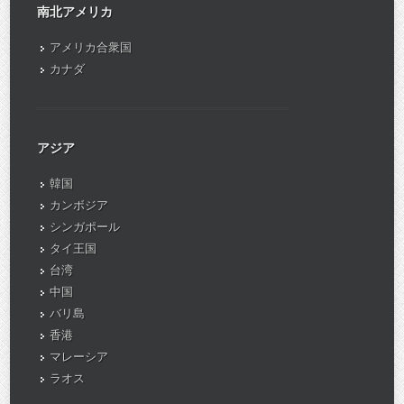
南北アメリカ
アメリカ合衆国
カナダ
アジア
韓国
カンボジア
シンガポール
タイ王国
台湾
中国
バリ島
香港
マレーシア
ラオス