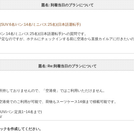
題名: 到着当日のプランについて
V:6名/バン:14名/ミニバス:25名)(日本語運転手)
バン:14名/ミニバス:25名)(日本語運転手)への質問です。
に到着予定なのですが、ホテルにチェックインする前に空港から直接カイルアに行きたい
題名: Re:到着当日のプランについて
所持しておりませんので、「空港発」ではご利用いただけません。
空港発でのご利用が可能で、荷物もスーツケース14個まで積載可能です。
V/バン:定員1~14名まで)
6/
ピックを作成してください。