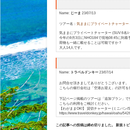
Name:
じーま
23/07/13
ツアー名：
気ままにプライベートチャーター (SU
気ままにプライベートチャーター (SUV:6名/
今年の9月3日にNHO184で現地08:45
荷物も一緒に載せることは可能ですか？
大人14人です。
Name:
トラベルドンキー
23/07/14
お問合せ頂きましてありがとうございます。
こちらの催行会社は「空港お迎え」の許可を
下記ページ掲載のツアーは「追加プラン」で
こちらの利用をご検討ください。
【わがままOK!】 貸切チャーター (ミニバン/SU
https://www.traveldonkey.jp/hawaii/oahu/542
この記事への投稿は締め切りました。 新規ト