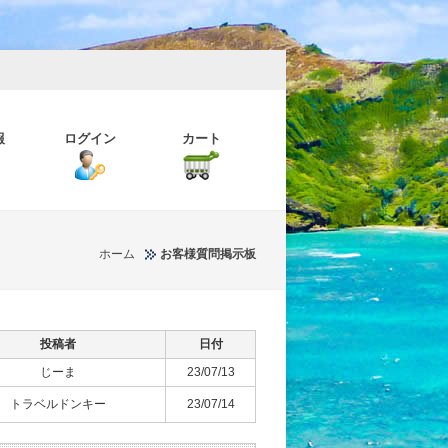
報
ログイン
カート
ホーム
お客様質問掲示板
投稿者
日付
じーま
23/07/13
トラベルドンキー
23/07/14