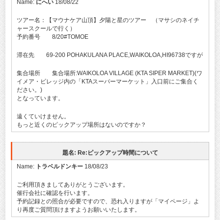
Name:
にへい
18/08/22
ツアー名：【マウナケア山頂】夕陽と星のツアー （マサシのネイチ
ャースクールで行く）
予約番号 8/20#TOMOE
滞在先 69-200 POHAKULANA PLACE,WAIKOLOA,HI96738ですが
集合場所 集合場所:WAIKOLOA VILLAGE (KTA SIPER MARKET)(ワ
イメア・ビレッジ内の「KTAスーパーマーケット」入口前にご集合く
ださい。)
となっています。
遠くていけません。
もっと近くのピックアップ場所はないのですか？
題名: Re:ピックアップ時間について
Name:
トラベルドンキー
18/08/23
ご利用頂きましてありがとうございます。
催行会社に確認を行います。
予約記録との照合が必要ですので、恐れ入りますが「マイページ」よ
り再度ご質問頂けますようお願いいたします。