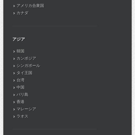
アメリカ合衆国
カナダ
アジア
韓国
カンボジア
シンガポール
タイ王国
台湾
中国
バリ島
香港
マレーシア
ラオス