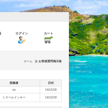
報
ログイン
カート
ホーム
お客様質問掲示板
投稿者
日付
yu
14/12/18
トラベルドンキー
14/12/19