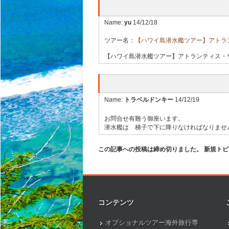
Name:
yu
14/12/18
ツアー名：
【ハワイ島潜水艦ツアー】アト
【ハワイ島潜水艦ツアー】アトランティス・
Name:
トラベルドンキー
14/12/19
お問合せ有難う御座います。
潜水艦は 梯子で下に降りなければなりませ
この記事への投稿は締め切りました。 新規ト
コンテンツ
オプショナルツアー海外旅行専