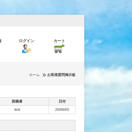
報
ログイン
カート
ホーム
お客様質問掲示板
投稿者
日付
test
26/06/05