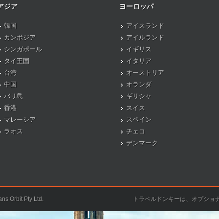
アジア
ヨーロッパ
韓国
アイスランド
カンボジア
アイルランド
シンガポール
イギリス
タイ王国
イタリア
台湾
オーストリア
中国
オランダ
バリ島
ギリシャ
香港
スイス
マレーシア
スペイン
ラオス
チェコ
デンマーク
ns Orbit Pty Ltd.
トラベルドンキーは、オプショ