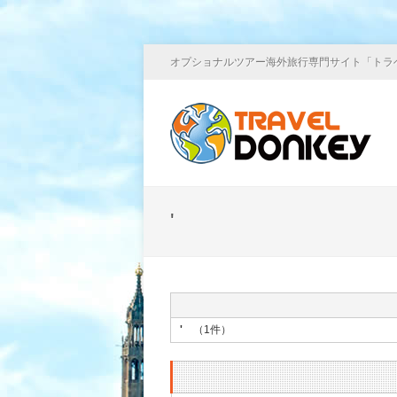
オプショナルツアー海外旅行専門サイト「トラ
'
'
（1件）