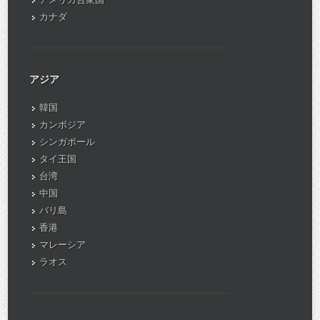
カナダ
アジア
韓国
カンボジア
シンガポール
タイ王国
台湾
中国
バリ島
香港
マレーシア
ラオス