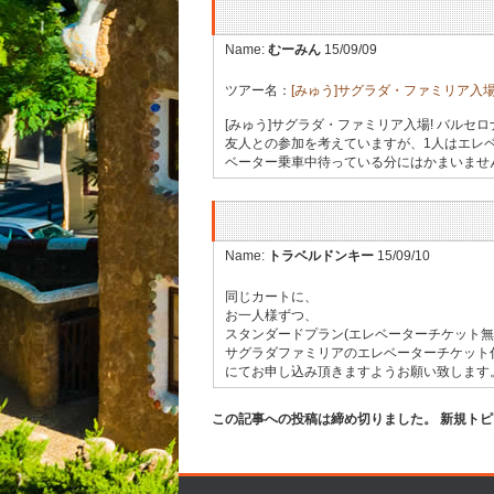
Name:
むーみん
15/09/09
ツアー名：
[みゅう]サグラダ・ファミリア入場
[みゅう]サグラダ・ファミリア入場! バルセ
友人との参加を考えていますが、1人はエレ
ベーター乗車中待っている分にはかまいませ
Name:
トラベルドンキー
15/09/10
同じカートに、
お一人様ずつ、
スタンダードプラン(エレベーターチケット無
サグラダファミリアのエレベーターチケット
にてお申し込み頂きますようお願い致します
この記事への投稿は締め切りました。 新規ト