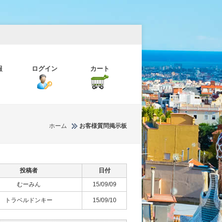
報
ログイン
カート
ホーム
お客様質問掲示板
投稿者
日付
むーみん
15/09/09
トラベルドンキー
15/09/10