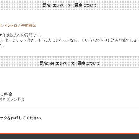
題名: エレベーター乗車について
! バルセロナ午前観光
ロナ午前観光への質問です。
ベーターチケット付き、もう1人はチケットなし、という形でも申し込み可能でしょ
ん。
題名: Re:エレベーター乗車について
し)料金
付きプラン料金
。
ピックを作成してください。