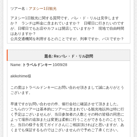
ツアー名：
アヌシー1日観光
アヌシー1日観光に関する質問です。パレ・ド・リルは見学します
か？ ランチは料金に含まれていますか？ 日曜日に行きたいのです
が、日曜日でもお店やカフェは開店していますか？ 現地で自由時間
はありますか？
公共交通機関を利用するとのことですが、列車ですか、バスですか？
題名: Re:パレ・ド・リル訪問
Name:
トラベルドンキー
10/09/28
akikohime様
この度はトラベルドンキーにお問い合わせ頂きまして誠にありがとう
ございます。
早速ですがお問い合わせの件、催行会社に確認させて頂きました。
こちらのツアーは基本的にツアーに含まれている観光地以外は特に行
く予定はございませんが、当日参加者の人数とその時の皆様の同意に
よって場所の追加または変更は柔軟に行うことができるとのことでし
た。当日の様子を見てガイドさんにご相談頂ければと思いますが、あ
くまでも保証するものではございませんので予めご了承ください。