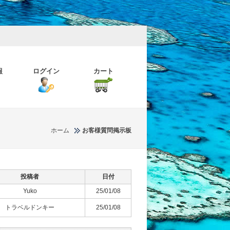
報
ログイン
カート
ホーム
お客様質問掲示板
投稿者
日付
Yuko
25/01/08
トラベルドンキー
25/01/08