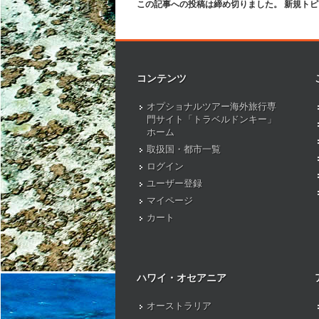
この記事への投稿は締め切りました。 新規ト
コンテンツ
オプショナルツアー海外旅行専
門サイト「トラベルドンキー」
ホーム
取扱国・都市一覧
ログイン
ユーザー登録
マイページ
カート
ハワイ・オセアニア
オーストラリア