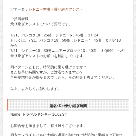
ツアー名：
シドニー空港・乗り継ぎアシスト
ご担当者様
乗り継ぎアシストについて質問です。
7/21、バンコク18：25発→シドニー6：45着 ＱＦ24
もしくは、7/21、バンコク19：50発→シドニー7：45着 ＱＦ8418
から
7/21、シドニー10：30発→エアーズロック13：40着 ＪＱ660 への
乗り継ぎアシストのお願いを検討しています。
両パターンともに、時間的に乗り継げますか？
また朝早い時間ですが、ご対応できますか？
早朝割増料金が掛かるのでしたら、その料金も教えてください。
以上、よろしくお願いします。
題名: Re:乗り継ぎ時間
Name:
トラベルドンキー
16/02/24
お問合せを頂きまして、有り難うございます。
両方のフライトともに大幅な遅延が無ければ時間的に乗継ぎは可能で