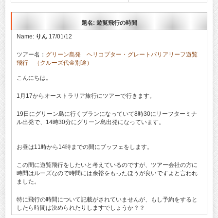
題名: 遊覧飛行の時間
Name:
りん
17/01/12
ツアー名：
グリーン島発 ヘリコプター・グレートバリアリーフ遊覧
飛行 （クルーズ代金別途）
こんにちは。
1月17からオーストラリア旅行にツアーで行きます。
19日にグリーン島に行くプランになっていて8時30にリーフターミナ
ル出発で、14時30分にグリーン島出発になっています。
お昼は11時から14時までの間にブッフェをします。
この間に遊覧飛行をしたいと考えているのですが、ツアー会社の方に
時間はルーズなので時間には余裕をもったほうが良いですよと言われ
ました。
特に飛行の時間について記載がされていませんが、もし予約をすると
したら時間は決められたりしますでしょうか？？