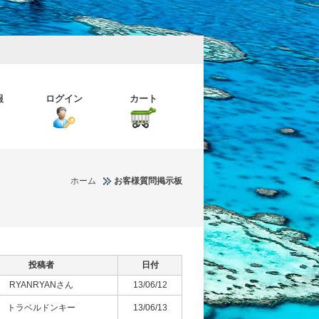
報
ログイン
カート
ホーム
お客様質問掲示板
投稿者
日付
RYANRYANさん
13/06/12
トラベルドンキー
13/06/13