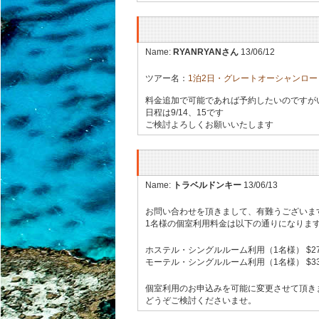
Name:
RYANRYANさん
13/06/12
ツアー名：
1泊2日・グレートオーシャンロー
料金追加で可能であれば予約したいのですが
日程は9/14、15です
ご検討よろしくお願いいたします
Name:
トラベルドンキー
13/06/13
お問い合わせを頂きまして、有難うございま
1名様の個室利用料金は以下の通りになりま
ホステル・シングルルーム利用（1名様） $27
モーテル・シングルルーム利用（1名様） $33
個室利用のお申込みを可能に変更させて頂き
どうぞご検討くださいませ。