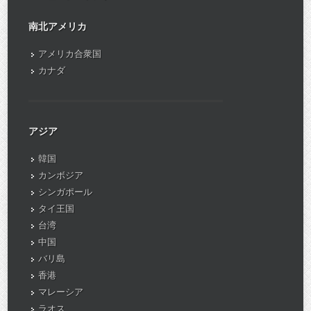
南北アメリカ
アメリカ合衆国
カナダ
アジア
韓国
カンボジア
シンガポール
タイ王国
台湾
中国
バリ島
香港
マレーシア
ラオス